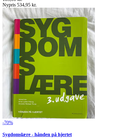
Nypris 534,95 kr.
-70%
Sygdomslære - hånden på hjertet