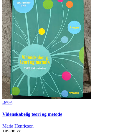
-65%
Videnskabelig teori og metode
Maria Henricson
185,00 kr.