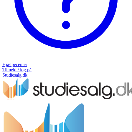
Hjælpecenter
Tilmeld / log på
Studiesalg.dk