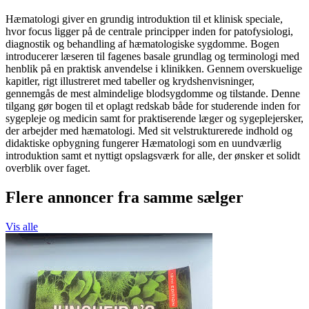
Hæmatologi giver en grundig introduktion til et klinisk speciale,
hvor focus ligger på de centrale principper inden for patofysiologi,
diagnostik og behandling af hæmatologiske sygdomme. Bogen
introducerer læseren til fagenes basale grundlag og terminologi med
henblik på en praktisk anvendelse i klinikken. Gennem overskuelige
kapitler, rigt illustreret med tabeller og krydshenvisninger,
gennemgås de mest almindelige blodsygdomme og tilstande. Denne
tilgang gør bogen til et oplagt redskab både for studerende inden for
sygepleje og medicin samt for praktiserende læger og sygeplejersker,
der arbejder med hæmatologi. Med sit velstrukturerede indhold og
didaktiske opbygning fungerer Hæmatologi som en uundværlig
introduktion samt et nyttigt opslagsværk for alle, der ønsker et solidt
overblik over faget.
Flere annoncer fra samme sælger
Vis alle