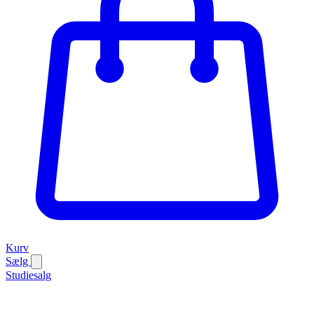
Kurv
Sælg
Studiesalg