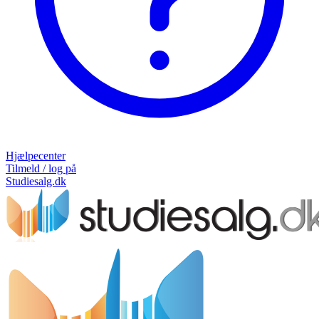
Hjælpecenter
Tilmeld / log på
Studiesalg.dk