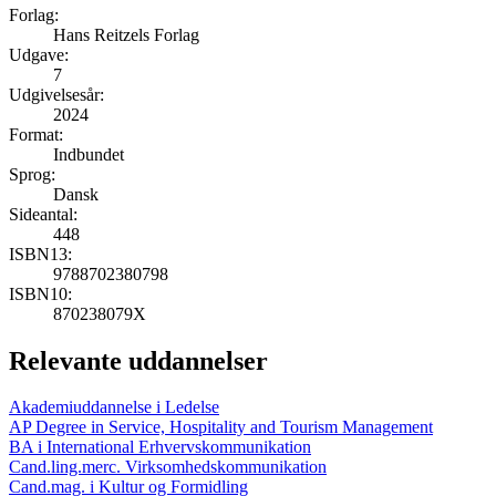
Forlag:
Hans Reitzels Forlag
Udgave:
7
Udgivelsesår:
2024
Format:
Indbundet
Sprog:
Dansk
Sideantal:
448
ISBN13:
9788702380798
ISBN10:
870238079X
Relevante uddannelser
Akademiuddannelse i Ledelse
AP Degree in Service, Hospitality and Tourism Management
BA i International Erhvervskommunikation
Cand.ling.merc. Virksomhedskommunikation
Cand.mag. i Kultur og Formidling