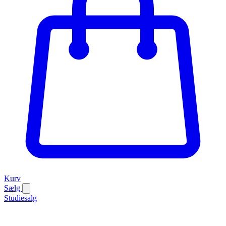
Kurv
Sælg
Studiesalg