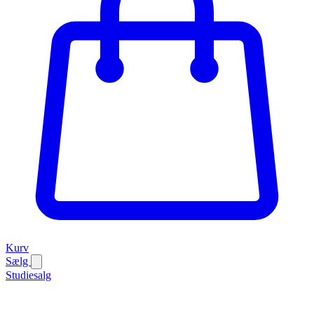
Kurv
Sælg
Studiesalg