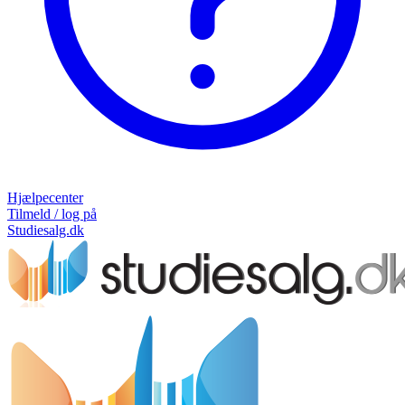
Hjælpecenter
Tilmeld / log på
Studiesalg.dk