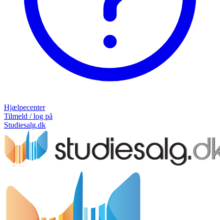
Hjælpecenter
Tilmeld / log på
Studiesalg.dk