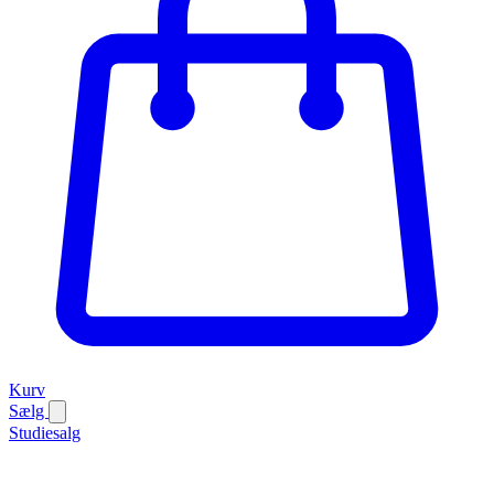
Kurv
Sælg
Studiesalg