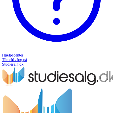
Hjælpecenter
Tilmeld / log på
Studiesalg.dk