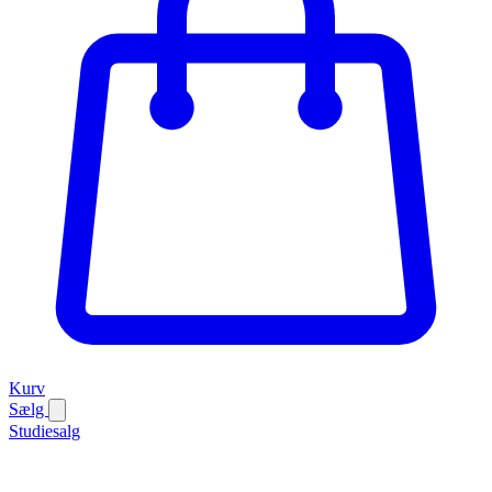
Kurv
Sælg
Studiesalg