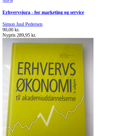
-69%
Erhvervsjura - for marketing og service
Simon Juul Pedersen
90,00 kr.
Nypris 289,95 kr.