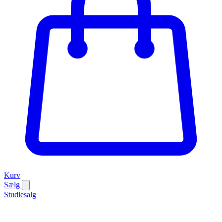
Kurv
Sælg
Studiesalg