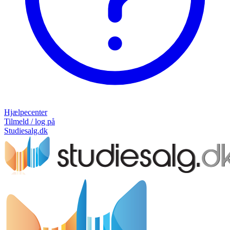
Hjælpecenter
Tilmeld / log på
Studiesalg.dk