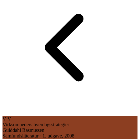
V
V
Virksomheders hverdagsstrategier
Gulddahl Rasmussen
Samfundslitteratur · 1. udgave, 2008