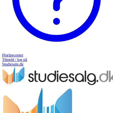
Hjælpecenter
Tilmeld / log på
Studiesalg.dk