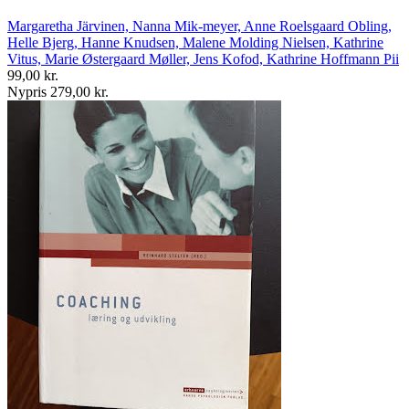
Margaretha Järvinen, Nanna Mik-meyer, Anne Roelsgaard Obling,
Helle Bjerg, Hanne Knudsen, Malene Molding Nielsen, Kathrine
Vitus, Marie Østergaard Møller, Jens Kofod, Kathrine Hoffmann Pii
99,00 kr.
Nypris 279,00 kr.