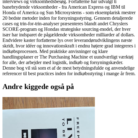
interviews og virksomhedsbesøg. Forfatterne har udvalgt ti
banebrydende virksomheder - fra American Express og IBM til
Honda of America og Sun Microsystems - som eksemplarisk mestrer
20 bedste metoder inden for forsyningsstyring. Gennem detaljerede
cases og trin-for-trin-analyser præsenteres blandt andet Chryslers
SCORE-program og Hondas strategiske sourcing-model, der hver
især har indsparet de pågældende virksomheder milliarder af dollars.
Endvidere kaster forfatterne lys over leverandørudviklingens næste
skridt, hvor idéer og innovationskraft i endnu højere grad integreres i
indkøbsprocessen. Med praktiske anvisninger og klare
handlingsplaner er The Purchasing Machine et uundværligt værktøj
for alle, der arbejder med logistik, indkøb og forsyningskæder.
Denne bog vil stå som et af de mest betydningsfulde og anvendelige
referencer til best practices inden for indkøbsstyring i mange år frem.
Andre kiggede også på