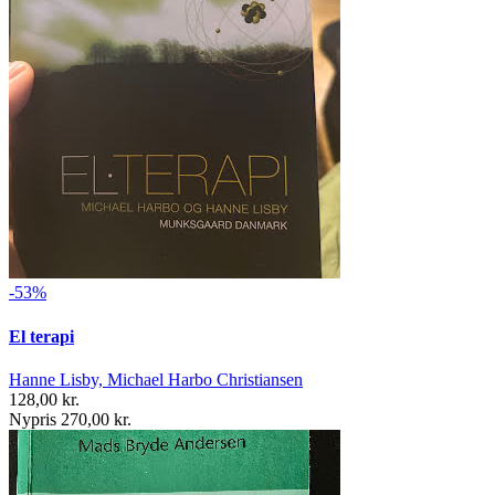
-53%
El terapi
Hanne Lisby, Michael Harbo Christiansen
128,00 kr.
Nypris 270,00 kr.