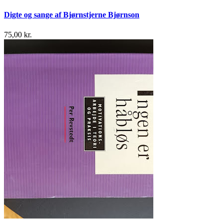
Digte og sange af Bjørnstjerne Bjørnson
75,00 kr.