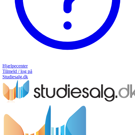
Hjælpecenter
Tilmeld / log på
Studiesalg.dk