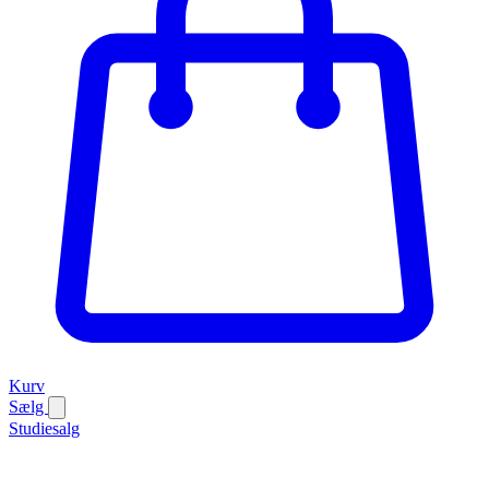
Kurv
Sælg
Studiesalg