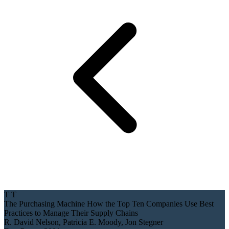
T
T
The Purchasing Machine
How the Top Ten Companies Use Best
Practices to Manage Their Supply Chains
R. David Nelson, Patricia E. Moody, Jon Stegner