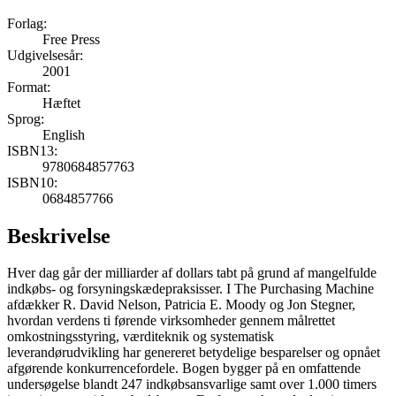
Forlag:
Free Press
Udgivelsesår:
2001
Format:
Hæftet
Sprog:
English
ISBN13:
9780684857763
ISBN10:
0684857766
Beskrivelse
Hver dag går der milliarder af dollars tabt på grund af mangelfulde
indkøbs- og forsyningskædepraksisser. I The Purchasing Machine
afdækker R. David Nelson, Patricia E. Moody og Jon Stegner,
hvordan verdens ti førende virksomheder gennem målrettet
omkostningsstyring, værditeknik og systematisk
leverandørudvikling har genereret betydelige besparelser og opnået
afgørende konkurrencefordele. Bogen bygger på en omfattende
undersøgelse blandt 247 indkøbsansvarlige samt over 1.000 timers