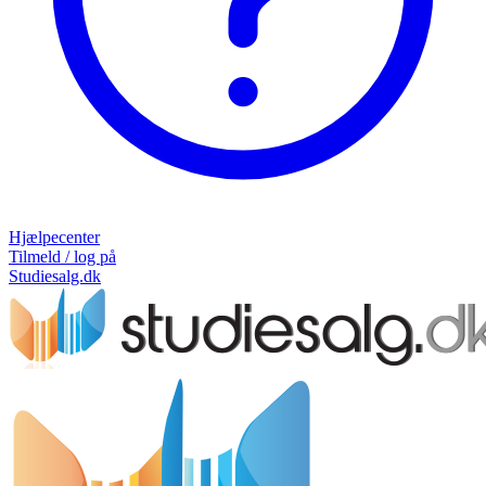
Hjælpecenter
Tilmeld / log på
Studiesalg.dk