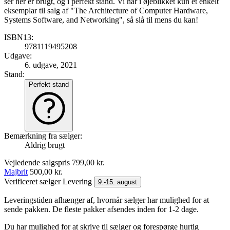
ser her er brugt, og i perfekt stand. Vi har i øjeblikket kun et enkelt
eksemplar til salg af "The Architecture of Computer Hardware,
Systems Software, and Networking", så slå til mens du kan!
ISBN13:
9781119495208
Udgave:
6. udgave, 2021
Stand:
Perfekt stand
Bemærkning fra sælger:
Aldrig brugt
Vejledende salgspris
799,00 kr.
Majbrit
500,00 kr.
Verificeret sælger
Levering
9.-15. august
Leveringstiden afhænger af, hvornår sælger har mulighed for at
sende pakken. De fleste pakker afsendes inden for 1-2 dage.
Du har mulighed for at skrive til sælger og forespørge hurtig