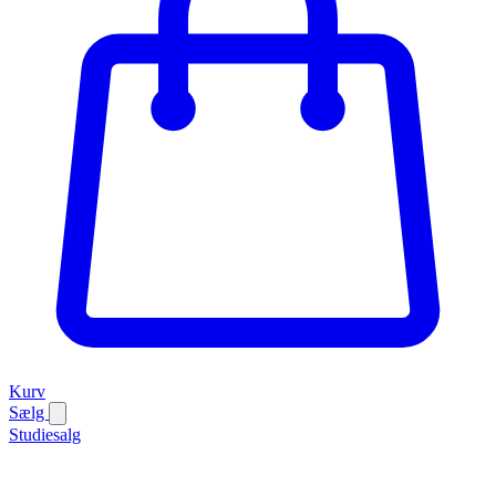
Kurv
Sælg
Studiesalg