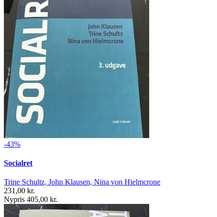
-43%
Socialret
Trine Schultz, John Klausen, Nina von Hielmcrone
231,00 kr.
Nypris 405,00 kr.