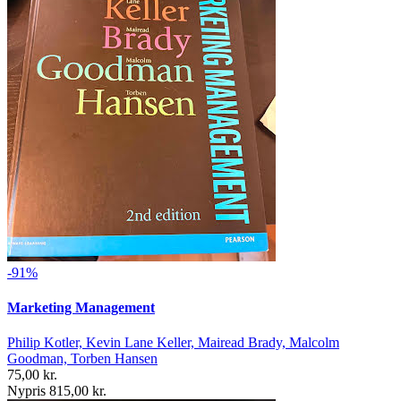
-91%
Marketing Management
Philip Kotler, Kevin Lane Keller, Mairead Brady, Malcolm
Goodman, Torben Hansen
75,00 kr.
Nypris 815,00 kr.