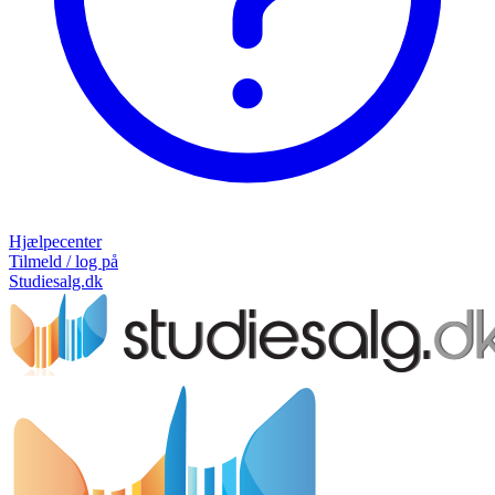
Hjælpecenter
Tilmeld / log på
Studiesalg.dk