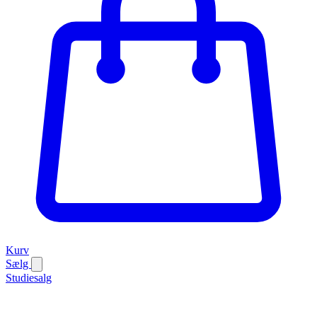
Kurv
Sælg
Studiesalg