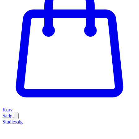
Kurv
Sælg
Studiesalg