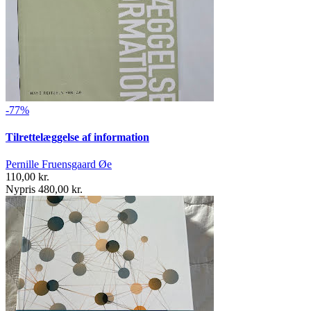
-77%
Tilrettelæggelse af information
Pernille Fruensgaard Øe
110,00 kr.
Nypris 480,00 kr.