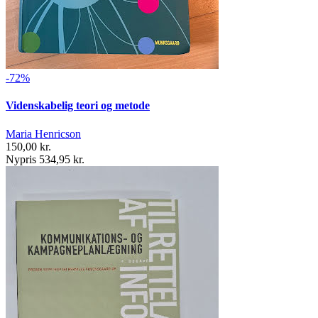
-72%
Videnskabelig teori og metode
Maria Henricson
150,00 kr.
Nypris 534,95 kr.