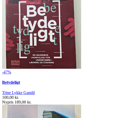
-47%
Betydeligt
Trine Lykke Gandil
100,00 kr.
Nypris 189,00 kr.