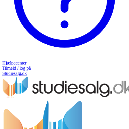
Hjælpecenter
Tilmeld / log på
Studiesalg.dk