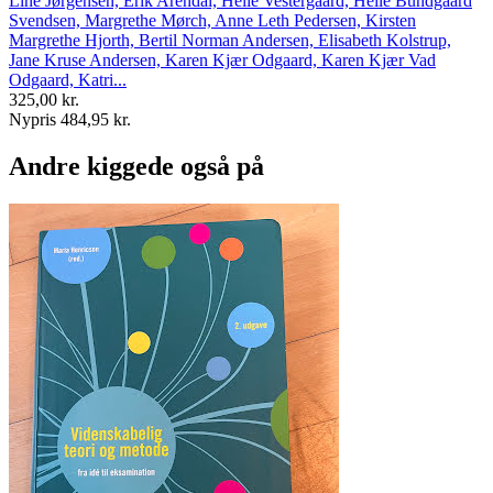
Line Jørgensen, Erik Arendal, Helle Vestergaard, Helle Bundgaard
Svendsen, Margrethe Mørch, Anne Leth Pedersen, Kirsten
Margrethe Hjorth, Bertil Norman Andersen, Elisabeth Kolstrup,
Jane Kruse Andersen, Karen Kjær Odgaard, Karen Kjær Vad
Odgaard, Katri...
325,00 kr.
Nypris 484,95 kr.
Andre kiggede også på