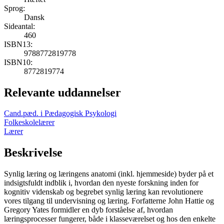
Sprog:
Dansk
Sideantal:
460
ISBN13:
9788772819778
ISBN10:
8772819774
Relevante uddannelser
Cand.pæd. i Pædagogisk Psykologi
Folkeskolelærer
Lærer
Beskrivelse
Synlig læring og læringens anatomi (inkl. hjemmeside) byder på et
indsigtsfuldt indblik i, hvordan den nyeste forskning inden for
kognitiv videnskab og begrebet synlig læring kan revolutionere
vores tilgang til undervisning og læring. Forfatterne John Hattie og
Gregory Yates formidler en dyb forståelse af, hvordan
læringsprocesser fungerer, både i klasseværelset og hos den enkelte