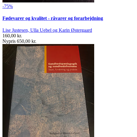
-75%
Fødevarer og kvalitet - råvarer og forarbejdning
Lise Justesen, Ulla Uebel og Karin Østergaard
160,00 kr.
Nypris 650,00 kr.