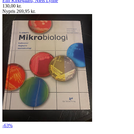
Elin Kirkegaard, Niels Lyhne
130,00 kr.
Nypris 269,95 kr.
-63%