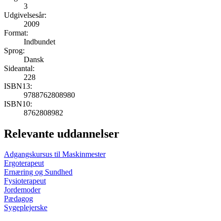
3
Udgivelsesår:
2009
Format:
Indbundet
Sprog:
Dansk
Sideantal:
228
ISBN13:
9788762808980
ISBN10:
8762808982
Relevante uddannelser
Adgangskursus til Maskinmester
Ergoterapeut
Ernæring og Sundhed
Fysioterapeut
Jordemoder
Pædagog
Sygeplejerske