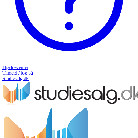
Hjælpecenter
Tilmeld / log på
Studiesalg.dk