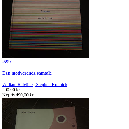
-59%
Den motiverende samtale
William R. Miller, Stephen Rollnick
200,00 kr.
Nypris 490,00 kr.