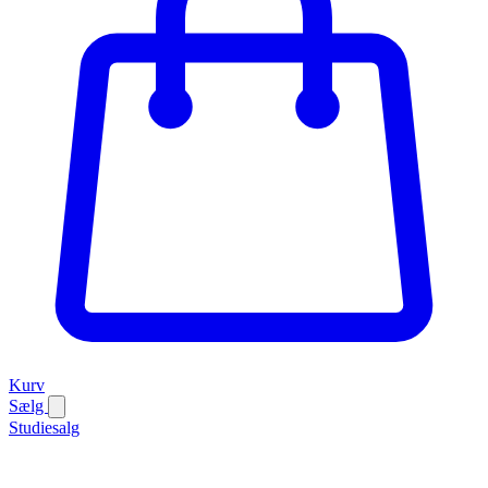
Kurv
Sælg
Studiesalg