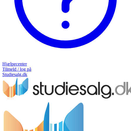
Hjælpecenter
Tilmeld / log på
Studiesalg.dk