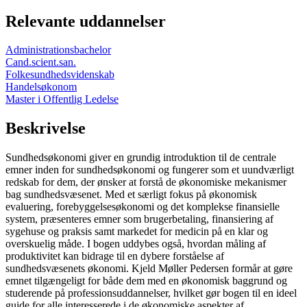
Relevante uddannelser
Administrationsbachelor
Cand.scient.san.
Folkesundhedsvidenskab
Handelsøkonom
Master i Offentlig Ledelse
Beskrivelse
Sundhedsøkonomi giver en grundig introduktion til de centrale
emner inden for sundhedsøkonomi og fungerer som et uundværligt
redskab for dem, der ønsker at forstå de økonomiske mekanismer
bag sundhedsvæsenet. Med et særligt fokus på økonomisk
evaluering, forebyggelsesøkonomi og det komplekse finansielle
system, præsenteres emner som brugerbetaling, finansiering af
sygehuse og praksis samt markedet for medicin på en klar og
overskuelig måde. I bogen uddybes også, hvordan måling af
produktivitet kan bidrage til en dybere forståelse af
sundhedsvæsenets økonomi. Kjeld Møller Pedersen formår at gøre
emnet tilgængeligt for både dem med en økonomisk baggrund og
studerende på professionsuddannelser, hvilket gør bogen til en ideel
guide for alle interesserede i de økonomiske aspekter af