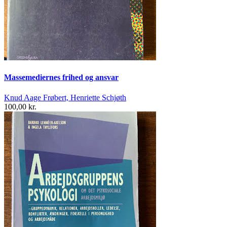
Massemediernes frihed og ansvar
Knud Aage Frøbert, Henriette Schjøth
100,00 kr.