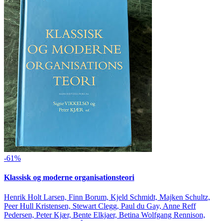
-61%
Klassisk og moderne organisationsteori
Henrik Holt Larsen, Finn Borum, Kjeld Schmidt, Majken Schultz,
Peer Hull Kristensen, Stewart Clegg, Paul du Gay, Anne Reff
Pedersen, Peter Kjær, Bente Elkjaer, Betina Wolfgang Rennison,