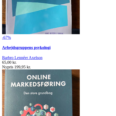
-67%
Arbejdsgruppens psykologi
Barbro Lennéer Axelson
65,00 kr.
Nypris 199,95 kr.