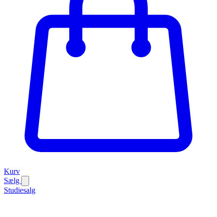
Kurv
Sælg
Studiesalg