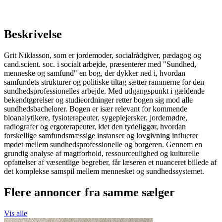
Beskrivelse
Grit Niklasson, som er jordemoder, socialrådgiver, pædagog og
cand.scient. soc. i socialt arbejde, præsenterer med "Sundhed,
menneske og samfund" en bog, der dykker ned i, hvordan
samfundets strukturer og politiske tiltag sætter rammerne for den
sundhedsprofessionelles arbejde. Med udgangspunkt i gældende
bekendtgørelser og studieordninger retter bogen sig mod alle
sundhedsbachelorer. Bogen er især relevant for kommende
bioanalytikere, fysioterapeuter, sygeplejersker, jordemødre,
radiografer og ergoterapeuter, idet den tydeliggør, hvordan
forskellige samfundsmæssige instanser og lovgivning influerer
mødet mellem sundhedsprofessionelle og borgeren. Gennem en
grundig analyse af magtforhold, ressourceulighed og kulturelle
opfattelser af væsentlige begreber, får læseren et nuanceret billede af
det komplekse samspil mellem mennesket og sundhedssystemet.
Flere annoncer fra samme sælger
Vis alle