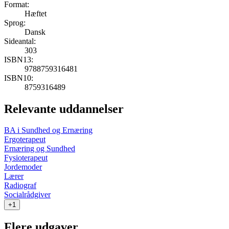
Format:
Hæftet
Sprog:
Dansk
Sideantal:
303
ISBN13:
9788759316481
ISBN10:
8759316489
Relevante uddannelser
BA i Sundhed og Ernæring
Ergoterapeut
Ernæring og Sundhed
Fysioterapeut
Jordemoder
Lærer
Radiograf
Socialrådgiver
+1
Flere udgaver