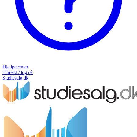
Hjælpecenter
Tilmeld / log på
Studiesalg.dk