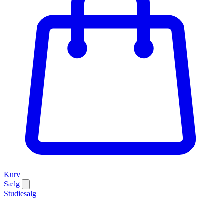
Kurv
Sælg
Studiesalg