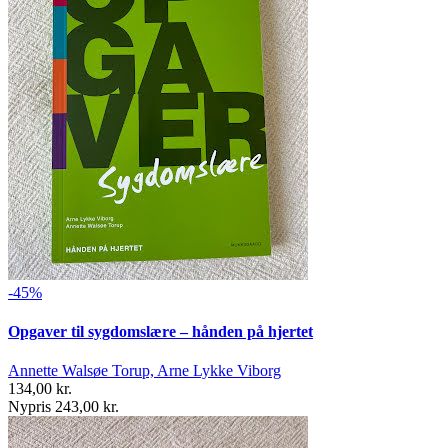
-45%
Opgaver til sygdomslære – hånden på hjertet
Annette Walsøe Torup, Arne Lykke Viborg
134,00 kr.
Nypris 243,00 kr.