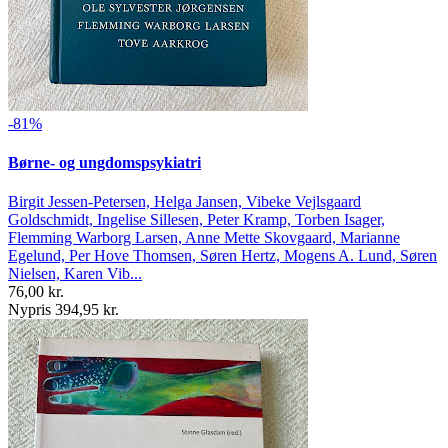
-81%
Børne- og ungdomspsykiatri
Birgit Jessen-Petersen, Helga Jansen, Vibeke Vejlsgaard
Goldschmidt, Ingelise Sillesen, Peter Kramp, Torben Isager,
Flemming Warborg Larsen, Anne Mette Skovgaard, Marianne
Egelund, Per Hove Thomsen, Søren Hertz, Mogens A. Lund, Søren
Nielsen, Karen Vib...
76,00 kr.
Nypris 394,95 kr.