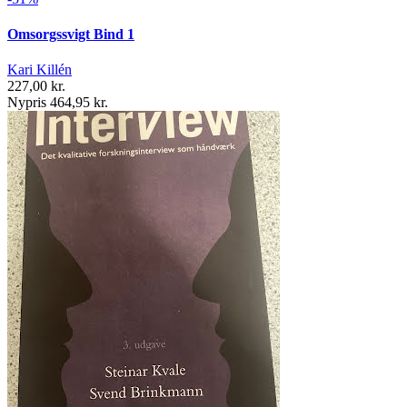
Omsorgssvigt Bind 1
Kari Killén
227,00 kr.
Nypris 464,95 kr.