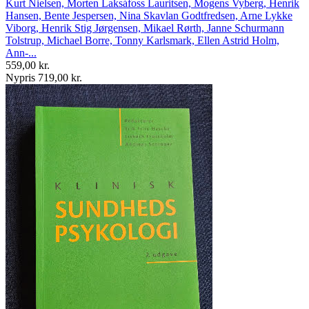
Kurt Nielsen, Morten Laksáfoss Lauritsen, Mogens Vyberg, Henrik
Hansen, Bente Jespersen, Nina Skavlan Godtfredsen, Arne Lykke
Viborg, Henrik Stig Jørgensen, Mikael Rørth, Janne Schurmann
Tolstrup, Michael Borre, Tonny Karlsmark, Ellen Astrid Holm,
Ann-...
559,00 kr.
Nypris 719,00 kr.