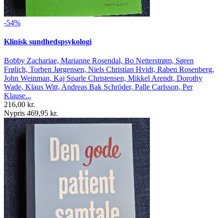
-54%
Klinisk sundhedspsykologi
Bobby Zachariae, Marianne Rosendal, Bo Netterstrøm, Søren
Frølich, Torben Jørgensen, Niels Christian Hvidt, Raben Rosenberg,
John Weinman, Kaj Sparle Christensen, Mikkel Arendt, Dorothy
Wade, Klaus Witt, Andreas Bak Schröder, Palle Carlsson, Per
Klause...
216,00 kr.
Nypris 469,95 kr.