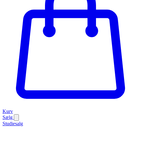
Kurv
Sælg
Studiesalg