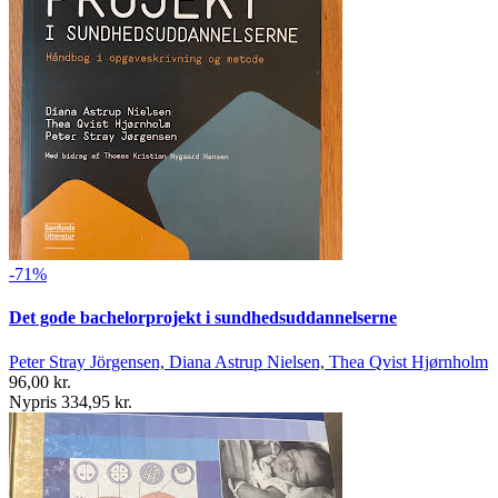
-71%
Det gode bachelorprojekt i sundhedsuddannelserne
Peter Stray Jörgensen, Diana Astrup Nielsen, Thea Qvist Hjørnholm
96,00 kr.
Nypris 334,95 kr.