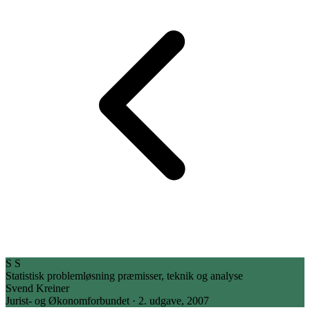
S
S
Statistisk problemløsning
præmisser, teknik og analyse
Svend Kreiner
Jurist- og Økonomforbundet · 2. udgave, 2007