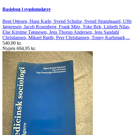
Basisbog i sygdomslære
Bent Ottesen, Hans Karle, Svend Schulze, Svend Strandgaard, Uffe
Jørgensen, Jacob Rosenberg, Frank Mirz, Toke Bek, Lisbeth Nilas,
Else Kirstine Tønnesen, Jens Thorup Andersen, Jens Sandahl
Christiansen, Mikael Rørth, Peer Christiansen, Tonny Karlsmark,...
540,00 kr.
Nypris 694,95 kr.