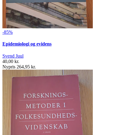
-85%
Epidemiologi og evidens
Svend Juul
40,00 kr.
Nypris 264,95 kr.