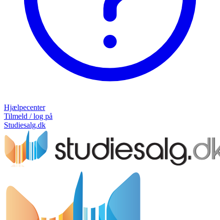
Hjælpecenter
Tilmeld / log på
Studiesalg.dk