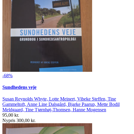
-68%
Sundhedens veje
Susan Reynolds Whyte, Lotte Meinert, Vibeke Steffen, Tine
Gammeltoft, Anne Line Dalsgård, Bjarke Paarup, Mette Bodil
Meldgaard, Tine Tjørnhøj-Thomsen, Hanne Mogensen
95,00 kr.
Nypris 300,00 kr.