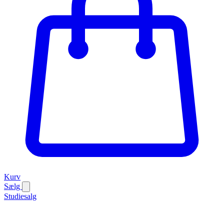
Kurv
Sælg
Studiesalg