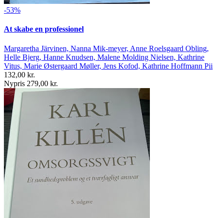
-53%
At skabe en professionel
Margaretha Järvinen, Nanna Mik-meyer, Anne Roelsgaard Obling,
Helle Bjerg, Hanne Knudsen, Malene Molding Nielsen, Kathrine
Vitus, Marie Østergaard Møller, Jens Kofod, Kathrine Hoffmann Pii
132,00 kr.
Nypris 279,00 kr.