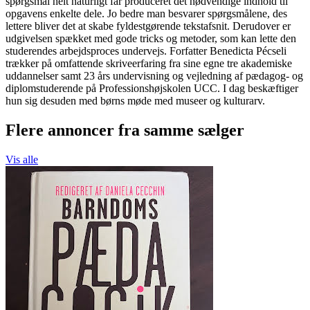
spørgsmål helt naturligt får produceret det nødvendige indhold til
opgavens enkelte dele. Jo bedre man besvarer spørgsmålene, des
lettere bliver det at skabe fyldestgørende tekstafsnit. Derudover er
udgivelsen spækket med gode tricks og metoder, som kan lette den
studerendes arbejdsproces undervejs. Forfatter Benedicta Pécseli
trækker på omfattende skriveerfaring fra sine egne tre akademiske
uddannelser samt 23 års undervisning og vejledning af pædagog- og
diplomstuderende på Professionshøjskolen UCC. I dag beskæftiger
hun sig desuden med børns møde med museer og kulturarv.
Flere annoncer fra samme sælger
Vis alle