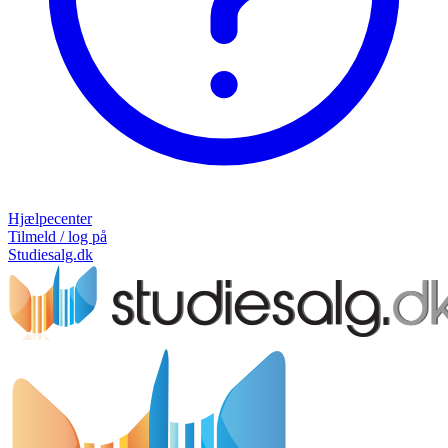
Hjælpecenter
Tilmeld / log på
Studiesalg.dk