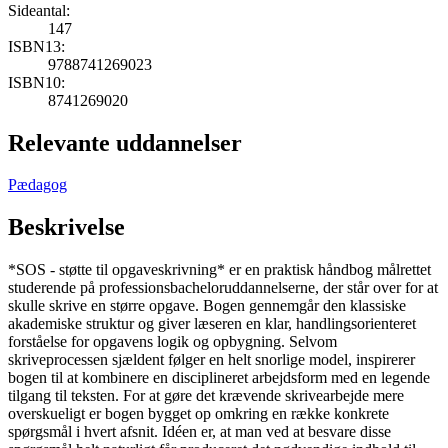
Sideantal:
147
ISBN13:
9788741269023
ISBN10:
8741269020
Relevante uddannelser
Pædagog
Beskrivelse
*SOS - støtte til opgaveskrivning* er en praktisk håndbog målrettet
studerende på professionsbacheloruddannelserne, der står over for at
skulle skrive en større opgave. Bogen gennemgår den klassiske
akademiske struktur og giver læseren en klar, handlingsorienteret
forståelse for opgavens logik og opbygning. Selvom
skriveprocessen sjældent følger en helt snorlige model, inspirerer
bogen til at kombinere en disciplineret arbejdsform med en legende
tilgang til teksten. For at gøre det krævende skrivearbejde mere
overskueligt er bogen bygget op omkring en række konkrete
spørgsmål i hvert afsnit. Idéen er, at man ved at besvare disse