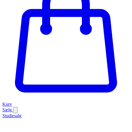
Kurv
Sælg
Studiesalg