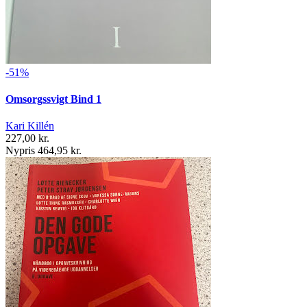
-51%
Omsorgssvigt Bind 1
Kari Killén
227,00 kr.
Nypris 464,95 kr.