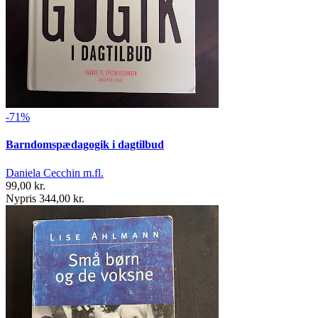
-71%
Barndomspædagogik i dagtilbud
Daniela Cecchin m.fl.
99,00 kr.
Nypris 344,00 kr.