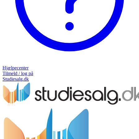
Hjælpecenter
Tilmeld / log på
Studiesalg.dk