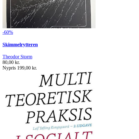
-60%
Skimmelrytteren
Theodor Storm
80,00 kr.
Nypris 199,00 kr.