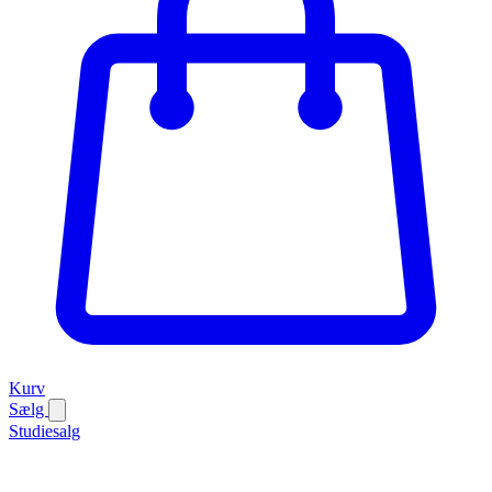
Kurv
Sælg
Studiesalg