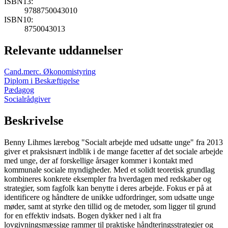
ISBN13:
9788750043010
ISBN10:
8750043013
Relevante uddannelser
Cand.merc. Økonomistyring
Diplom i Beskæftigelse
Pædagog
Socialrådgiver
Beskrivelse
Benny Lihmes lærebog "Socialt arbejde med udsatte unge" fra 2013
giver et praksisnært indblik i de mange facetter af det sociale arbejde
med unge, der af forskellige årsager kommer i kontakt med
kommunale sociale myndigheder. Med et solidt teoretisk grundlag
kombineres konkrete eksempler fra hverdagen med redskaber og
strategier, som fagfolk kan benytte i deres arbejde. Fokus er på at
identificere og håndtere de unikke udfordringer, som udsatte unge
møder, samt at styrke den tillid og de metoder, som ligger til grund
for en effektiv indsats. Bogen dykker ned i alt fra
lovgivningsmæssige rammer til praktiske håndteringsstrategier og