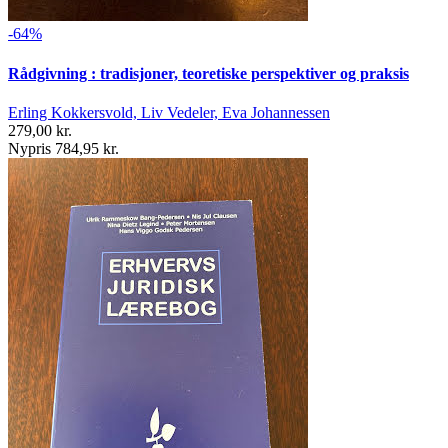
-64%
Rådgivning : tradisjoner, teoretiske perspektiver og praksis
Erling Kokkersvold, Liv Vedeler, Eva Johannessen
279,00 kr.
Nypris 784,95 kr.