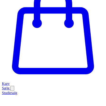
Kurv
Sælg
Studiesalg