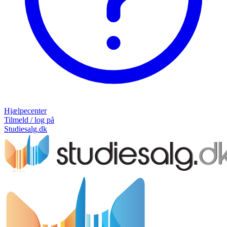
Hjælpecenter
Tilmeld / log på
Studiesalg.dk