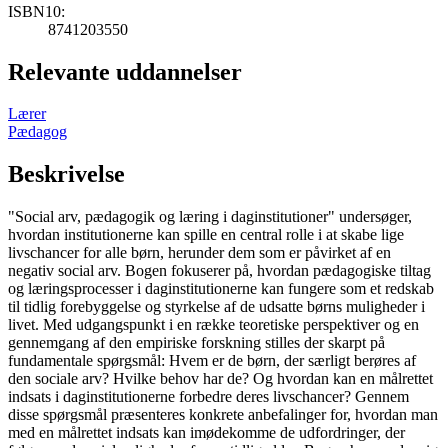
ISBN10:
8741203550
Relevante uddannelser
Lærer
Pædagog
Beskrivelse
"Social arv, pædagogik og læring i daginstitutioner" undersøger,
hvordan institutionerne kan spille en central rolle i at skabe lige
livschancer for alle børn, herunder dem som er påvirket af en
negativ social arv. Bogen fokuserer på, hvordan pædagogiske tiltag
og læringsprocesser i daginstitutionerne kan fungere som et redskab
til tidlig forebyggelse og styrkelse af de udsatte børns muligheder i
livet. Med udgangspunkt i en række teoretiske perspektiver og en
gennemgang af den empiriske forskning stilles der skarpt på
fundamentale spørgsmål: Hvem er de børn, der særligt berøres af
den sociale arv? Hvilke behov har de? Og hvordan kan en målrettet
indsats i daginstitutionerne forbedre deres livschancer? Gennem
disse spørgsmål præsenteres konkrete anbefalinger for, hvordan man
med en målrettet indsats kan imødekomme de udfordringer, der