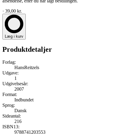
afsendelse, efter du har lagt bestillingen.
· 39,00 kr.
Læg i kurv
Produktdetaljer
Forlag:
HansReitzels
Udgave:
1
Udgivelsesår:
2007
Format:
Indbundet
Sprog:
Dansk
Sideantal:
216
ISBN13:
9788741203553