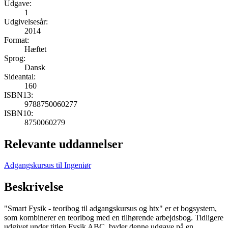
Udgave:
1
Udgivelsesår:
2014
Format:
Hæftet
Sprog:
Dansk
Sideantal:
160
ISBN13:
9788750060277
ISBN10:
8750060279
Relevante uddannelser
Adgangskursus til Ingeniør
Beskrivelse
"Smart Fysik - teoribog til adgangskursus og htx" er et bogsystem,
som kombinerer en teoribog med en tilhørende arbejdsbog. Tidligere
udgivet under titlen Fysik ABC, byder denne udgave på en