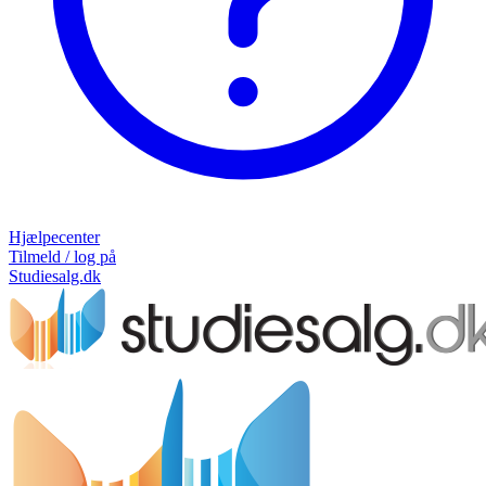
Hjælpecenter
Tilmeld / log på
Studiesalg.dk