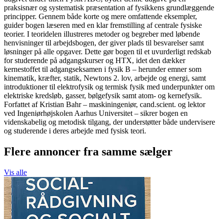
praksisnær og systematisk præsentation af fysikkens grundlæggende
principper. Gennem både korte og mere omfattende eksempler,
guider bogen læseren med en klar fremstilling af centrale fysiske
teorier. I teoridelen illustreres metoder og begreber med løbende
henvisninger til arbejdsbogen, der giver plads til besvarelser samt
løsninger på alle opgaver. Dette gør bogen til et uvurderligt redskab
for studerende på adgangskurser og HTX, idet den dækker
kernestoffet til adgangseksamen i fysik B – herunder emner som
kinematik, kræfter, statik, Newtons 2. lov, arbejde og energi, samt
introduktioner til elektrofysik og termisk fysik med underpunkter om
elektriske kredsløb, gasser, bølgefysik samt atom- og kernefysik.
Forfattet af Kristian Bahr – maskiningeniør, cand.scient. og lektor
ved Ingeniørhøjskolen Aarhus Universitet – sikrer bogen en
videnskabelig og metodisk tilgang, der understøtter både undervisere
og studerende i deres arbejde med fysisk teori.
Flere annoncer fra samme sælger
Vis alle