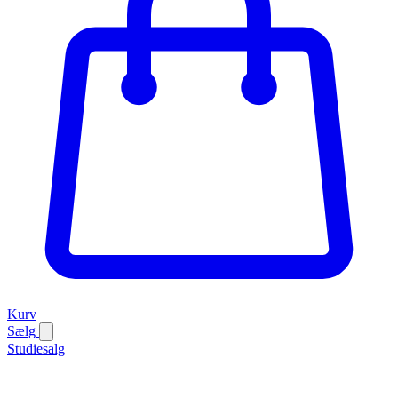
Kurv
Sælg
Studiesalg