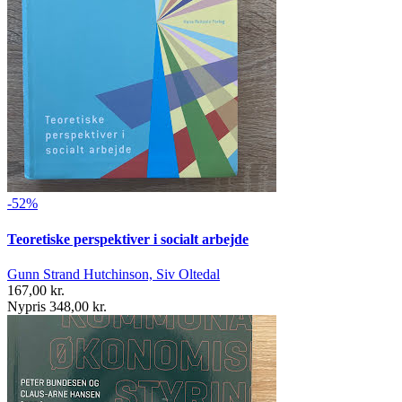
-52%
Teoretiske perspektiver i socialt arbejde
Gunn Strand Hutchinson, Siv Oltedal
167,00 kr.
Nypris 348,00 kr.