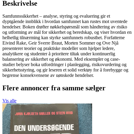
Beskrivelse
Samfunnssikkerhet – analyse, styring og evaluering gir et
dyptgående innblikk i hvordan samfunnet kan rustes mot uventede
hendelser. Boken drøfter nøkkelspørsmål som håndtering av risiko
og utforming av mål for sikkerhet og beredskap, og viser hvordan en
helhetlig tilnærming kan styrke samfunnets robusthet. Forfatterne
Eivind Rake, Geir Sverre Braut, Morten Sommer og Ove Njå
presenterer teorier og praktiske modeller som hjelper ledere,
analytikere og studenter å prioritere tiltak under kontinuerlig
balansering av sikkerhet og økonomi. Med eksempler og case-
studier belyser boka utfordringer i planlegging, risikovurdering og
sikkerhetsstyring, og gir leseren et solid verktøy for å forebygge og
begrense konsekvensene av uønskede hendelser.
Flere annoncer fra samme sælger
Vis alle