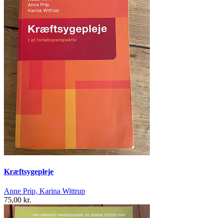
Kræftsygepleje
Anne Prip, Karina Wittrup
75,00 kr.