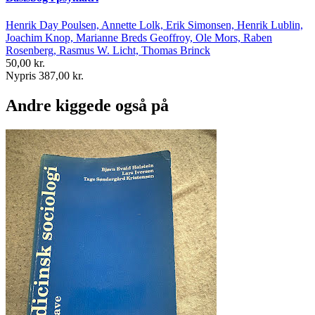
Henrik Day Poulsen, Annette Lolk, Erik Simonsen, Henrik Lublin,
Joachim Knop, Marianne Breds Geoffroy, Ole Mors, Raben
Rosenberg, Rasmus W. Licht, Thomas Brinck
50,00 kr.
Nypris 387,00 kr.
Andre kiggede også på