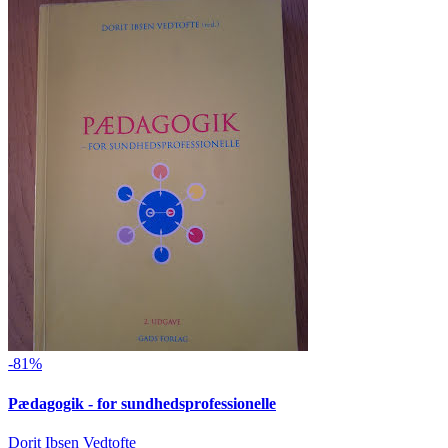
-81%
Pædagogik - for sundhedsprofessionelle
Dorit Ibsen Vedtofte