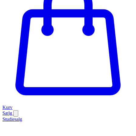
Kurv
Sælg
Studiesalg