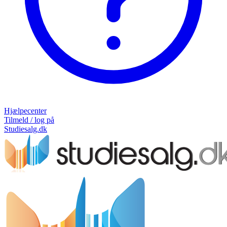
Hjælpecenter
Tilmeld / log på
Studiesalg.dk