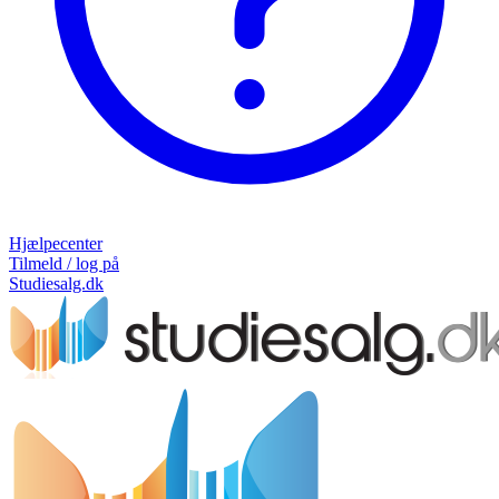
Hjælpecenter
Tilmeld / log på
Studiesalg.dk