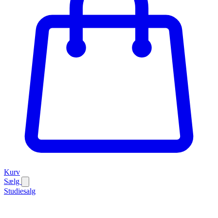
Kurv
Sælg
Studiesalg