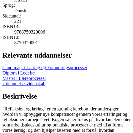
Sprog:
Dansk
Sideantal:
221
ISBN13:
9788759320006
ISBN10:
8759320001
Relevante uddannelser
Cand.mag. i Læring og Forandringsprocesser
Diplom i Ledelse
Master i Læreprocesser
Uddannelsesvidenskab
Beskrivelse
"Refleksion og læring" er en grundig lærebog, der undersøger,
hvordan vi opbygger nye kompetencer gennem vores erfaringer og
refleksioner i arbejdslivet. Bogen sætter fokus på, hvordan elementer
som arbejdspladskultur og praktiske processer er med til at forme
vores læring, og den hjælper læseren med at forstå, hvordan