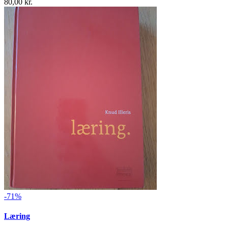
80,00 kr.
-71%
Læring