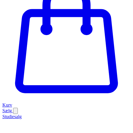
Kurv
Sælg
Studiesalg