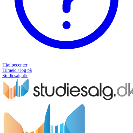
Hjælpecenter
Tilmeld / log på
Studiesalg.dk