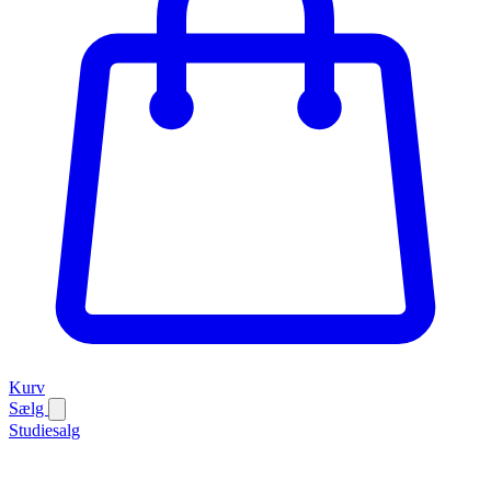
Kurv
Sælg
Studiesalg