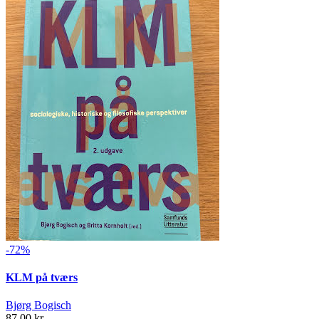
-72%
KLM på tværs
Bjørg Bogisch
87,00 kr.