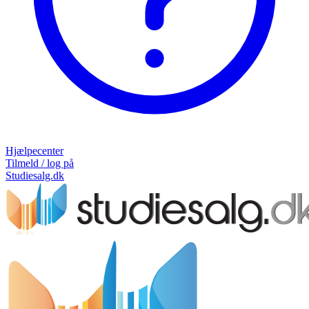
Hjælpecenter
Tilmeld / log på
Studiesalg.dk