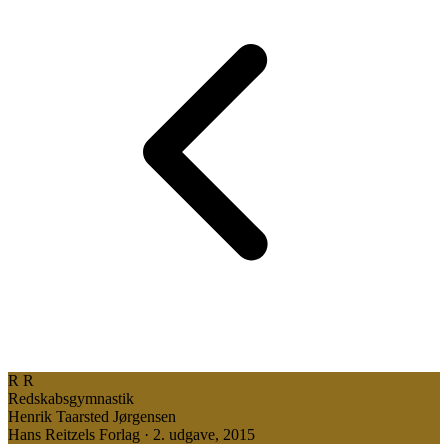
R
R
Redskabsgymnastik
Henrik Taarsted Jørgensen
Hans Reitzels Forlag · 2. udgave, 2015