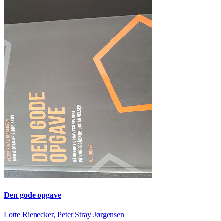
Den gode opgave
Lotte Rienecker, Peter Stray Jørgensen