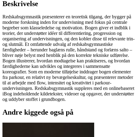
Beskrivelse
Redskabsgymnastik præsenterer en teoretisk tilgang, der bygger på
moderne forskning inden for undervisning med fokus på centrale
begreber som klasseledelse og motivation. Bogen giver et indblik i
teorier, der understøtter idéer til differentiering, progression og
organisering af undervisningen, og den kobler disse til relevante trin-
og slutmål. Et omfattende udvalg af redskabsgymnastiske
færdigheder – herunder baglæns rulle, håndstand og forlæns salto –
bliver nøje belyst med henblik på den korrekte tekniske udførelse.
Bogen illustrerer, hvordan modtagelse kan praktiseres, og hvordan
færdighederne kan udvikles og integreres i sammensatte
koreografier. Som en moderne tilføjelse inddrager bogen elementer
fra parkour, en relativt ny bevægelseskultur, og præsenterer metoder
til at arbejde med flow, intensitet og kreativitet i parkour-
undervisningen. Redskabsgymnastik suppleres med en onlinebaseret
iBog indeholdende kildetekster, videoer og opgaver, der understøtter
og uddyber stoffet i grundbogen.
Andre kiggede også på