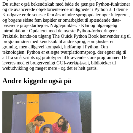
Du stifter også bekendtskab med både de gængse Python-funktioner
og de avancerede objektorienterede muligheder i Python 3. I denne
3. udgave er de seneste fem års mindre sprogopdateringer integreret,
og bogens sidste fem kapitler er omarbejdet til spændende data-
baserede projektarbejder. Nøglepunkter: · Klar og tilgængelig
introduktion · Opdateret med de nyeste Python-forbedringer ·
Praktisk, hands-on tilgang The Quick Python Book henvender sig til
programmører med kendskab til andre sprog, som ønsker en
grundig, men alligevel kompakt, indføring i Python. Om
teknologien: Python er et ægte tværplatformsprog, der egner sig til
alt fra små scripts og prototyper til krævende store programmer. Det
leveres med et brugervenligt GUI-værktøjssæt, biblioteker til
webudvikling og meget mere - og det er helt gratis.
Andre kiggede også på