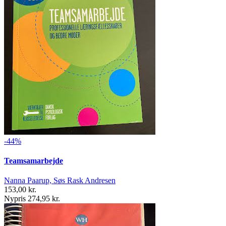
-44%
Teamsamarbejde
Nanna Paarup, Søs Rask Andresen
153,00 kr.
Nypris 274,95 kr.