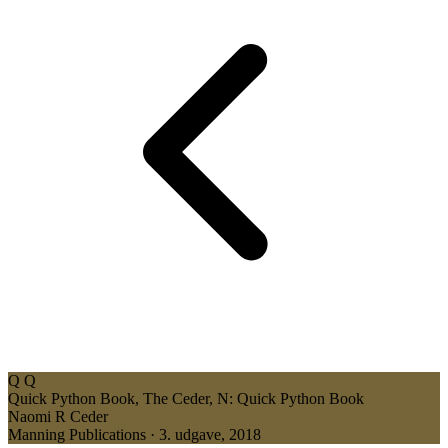
Q
Q
Quick Python Book, The
Ceder, N: Quick Python Book
Naomi R Ceder
Manning Publications · 3. udgave, 2018