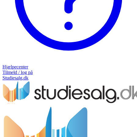
Hjælpecenter
Tilmeld / log på
Studiesalg.dk