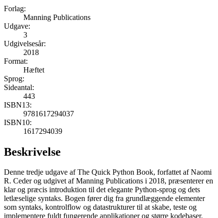
Forlag:
Manning Publications
Udgave:
3
Udgivelsesår:
2018
Format:
Hæftet
Sprog:
Sideantal:
443
ISBN13:
9781617294037
ISBN10:
1617294039
Beskrivelse
Denne tredje udgave af The Quick Python Book, forfattet af Naomi
R. Ceder og udgivet af Manning Publications i 2018, præsenterer en
klar og præcis introduktion til det elegante Python-sprog og dets
letlæselige syntaks. Bogen fører dig fra grundlæggende elementer
som syntaks, kontrolflow og datastrukturer til at skabe, teste og
implementere fuldt fungerende applikationer og større kodebaser.