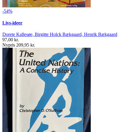
-54%
Livs-ideer
Dorete Kallesøe, Birgitte Holck Bækgaard, Henrik Bækgaard
97,00 kr.
Nypris 209,95 kr.