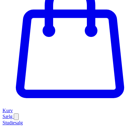
Kurv
Sælg
Studiesalg