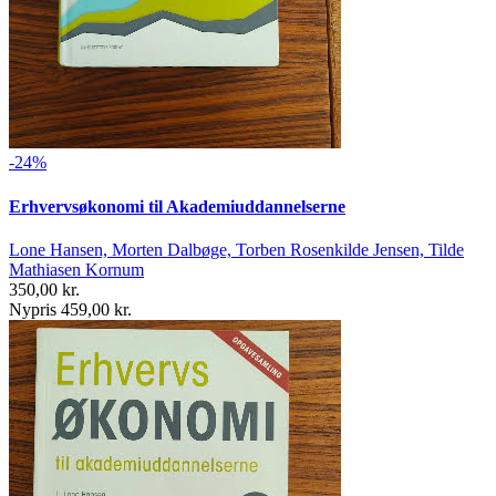
-24%
Erhvervsøkonomi til Akademiuddannelserne
Lone Hansen, Morten Dalbøge, Torben Rosenkilde Jensen, Tilde
Mathiasen Kornum
350,00 kr.
Nypris 459,00 kr.