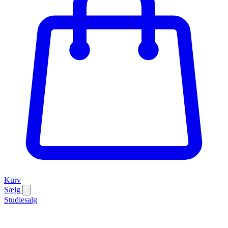
Kurv
Sælg
Studiesalg