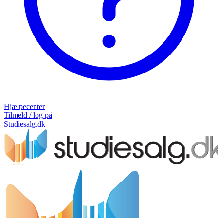
Hjælpecenter
Tilmeld / log på
Studiesalg.dk