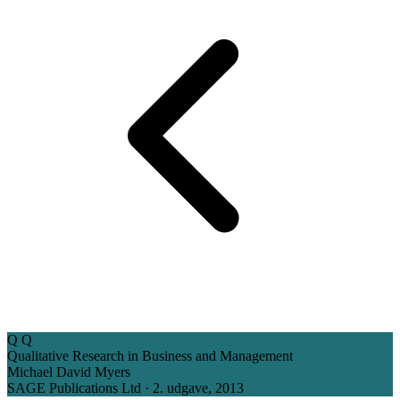
Q
Q
Qualitative Research in Business and Management
Michael David Myers
SAGE Publications Ltd · 2. udgave, 2013