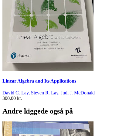
Linear Algebra and Its Applications
David C. Lay, Steven R. Lay, Judi J. McDonald
300,00 kr.
Andre kiggede også på