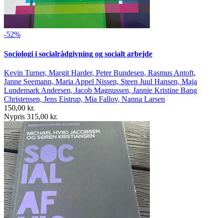
-52%
Sociologi i socialrådgivning og socialt arbejde
Kevin Turner, Margit Harder, Peter Bundesen, Rasmus Antoft,
Janne Seemann, Maria Appel Nissen, Steen Juul Hansen, Maja
Lundemark Andersen, Jacob Magnussen, Jannie Kristine Bang
Christensen, Jens Eistrup, Mia Fallov, Nanna Larsen
150,00 kr.
Nypris 315,00 kr.