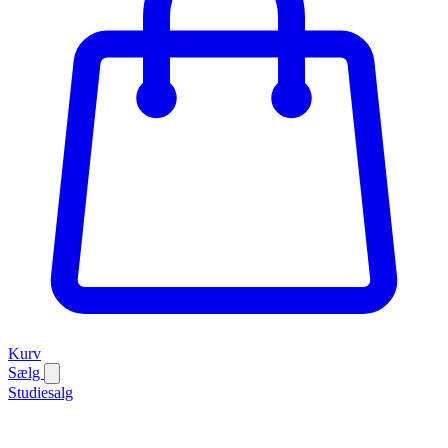
Kurv
Sælg
Studiesalg