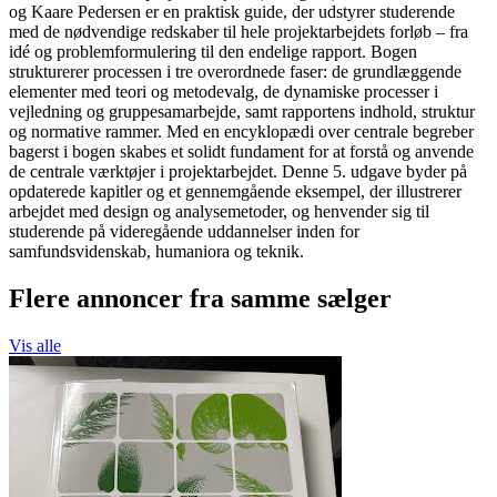
og Kaare Pedersen er en praktisk guide, der udstyrer studerende
med de nødvendige redskaber til hele projektarbejdets forløb – fra
idé og problemformulering til den endelige rapport. Bogen
strukturerer processen i tre overordnede faser: de grundlæggende
elementer med teori og metodevalg, de dynamiske processer i
vejledning og gruppesamarbejde, samt rapportens indhold, struktur
og normative rammer. Med en encyklopædi over centrale begreber
bagerst i bogen skabes et solidt fundament for at forstå og anvende
de centrale værktøjer i projektarbejdet. Denne 5. udgave byder på
opdaterede kapitler og et gennemgående eksempel, der illustrerer
arbejdet med design og analysemetoder, og henvender sig til
studerende på videregående uddannelser inden for
samfundsvidenskab, humaniora og teknik.
Flere annoncer fra samme sælger
Vis alle