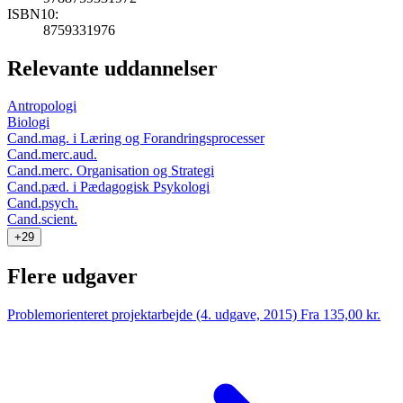
ISBN10:
8759331976
Relevante uddannelser
Antropologi
Biologi
Cand.mag. i Læring og Forandringsprocesser
Cand.merc.aud.
Cand.merc. Organisation og Strategi
Cand.pæd. i Pædagogisk Psykologi
Cand.psych.
Cand.scient.
+29
Flere udgaver
Problemorienteret projektarbejde (4. udgave, 2015)
Fra 135,00 kr.