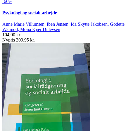
-66%
Psykologi og socialt arbejde
Anne Marie Villumsen, Iben Jensen, Ida Skytte Jakobsen, Godette
Walmod, Mona Kjær Ditlevsen
104,00 kr.
Nypris 309,95 kr.