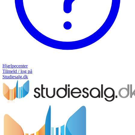
Hjælpecenter
Tilmeld / log på
Studiesalg.dk