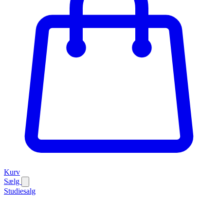
Kurv
Sælg
Studiesalg