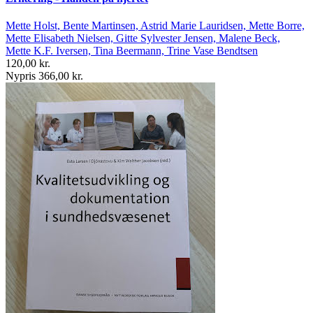
Mette Holst, Bente Martinsen, Astrid Marie Lauridsen, Mette Borre,
Mette Elisabeth Nielsen, Gitte Sylvester Jensen, Malene Beck,
Mette K.F. Iversen, Tina Beermann, Trine Vase Bendtsen
120,00 kr.
Nypris 366,00 kr.