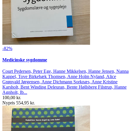
-82%
Medicinske sygdomme
Court Pedersen, Peter Ege, Hanne Mikkelsen, Hanne Jensen, Nanna
Kappel, Tove Birkebæk Thomsen, Anne Holm Nyland, Alice
Grønvald Jørgensen, Anne Dichmann Sorknæs, Anne Kristine
Karsholt, Bent Winding Deleuran, Bente Høllsberg Filstrup, Hanne
Agnholt, Ib...
100,00 kr.
Nypris 554,95 kr.