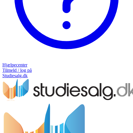
Hjælpecenter
Tilmeld / log på
Studiesalg.dk