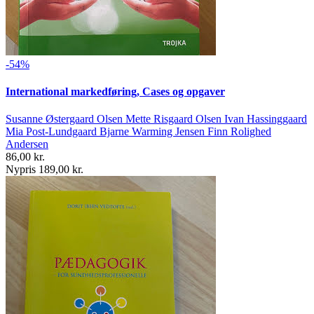
-54%
International markedføring, Cases og opgaver
Susanne Østergaard Olsen Mette Risgaard Olsen Ivan Hassinggaard
Mia Post-Lundgaard Bjarne Warming Jensen Finn Rolighed
Andersen
86,00 kr.
Nypris 189,00 kr.