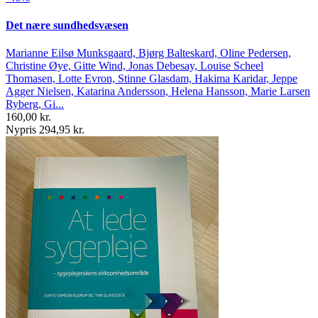
Det nære sundhedsvæsen
Marianne Eilsø Munksgaard, Bjørg Balteskard, Oline Pedersen,
Christine Øye, Gitte Wind, Jonas Debesay, Louise Scheel
Thomasen, Lotte Evron, Stinne Glasdam, Hakima Karidar, Jeppe
Agger Nielsen, Katarina Andersson, Helena Hansson, Marie Larsen
Ryberg, Gi...
160,00 kr.
Nypris 294,95 kr.