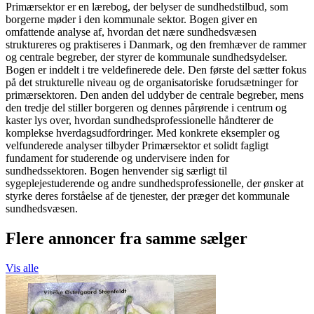
Primærsektor er en lærebog, der belyser de sundhedstilbud, som
borgerne møder i den kommunale sektor. Bogen giver en
omfattende analyse af, hvordan det nære sundhedsvæsen
struktureres og praktiseres i Danmark, og den fremhæver de rammer
og centrale begreber, der styrer de kommunale sundhedsydelser.
Bogen er inddelt i tre veldefinerede dele. Den første del sætter fokus
på det strukturelle niveau og de organisatoriske forudsætninger for
primærsektoren. Den anden del uddyber de centrale begreber, mens
den tredje del stiller borgeren og dennes pårørende i centrum og
kaster lys over, hvordan sundhedsprofessionelle håndterer de
komplekse hverdagsudfordringer. Med konkrete eksempler og
velfunderede analyser tilbyder Primærsektor et solidt fagligt
fundament for studerende og undervisere inden for
sundhedssektoren. Bogen henvender sig særligt til
sygeplejestuderende og andre sundhedsprofessionelle, der ønsker at
styrke deres forståelse af de tjenester, der præger det kommunale
sundhedsvæsen.
Flere annoncer fra samme sælger
Vis alle