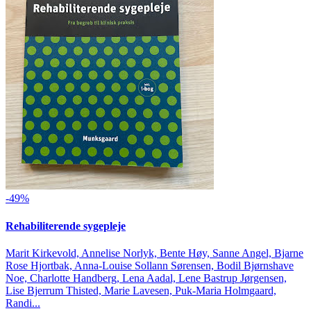
-49%
Rehabiliterende sygepleje
Marit Kirkevold, Annelise Norlyk, Bente Høy, Sanne Angel, Bjarne
Rose Hjortbak, Anna-Louise Sollann Sørensen, Bodil Bjørnshave
Noe, Charlotte Handberg, Lena Aadal, Lene Bastrup Jørgensen,
Lise Bjerrum Thisted, Marie Lavesen, Puk-Maria Holmgaard,
Randi...