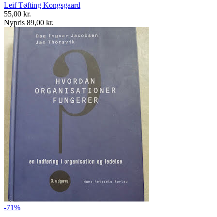
Leif Tøfting Kongsgaard
55,00 kr.
Nypris 89,00 kr.
-71%