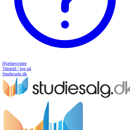
Hjælpecenter
Tilmeld / log på
Studiesalg.dk