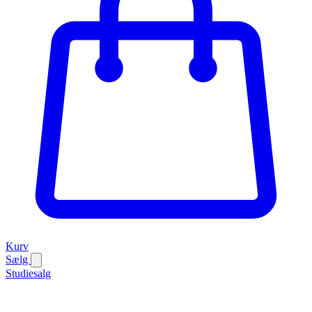
Kurv
Sælg
Studiesalg