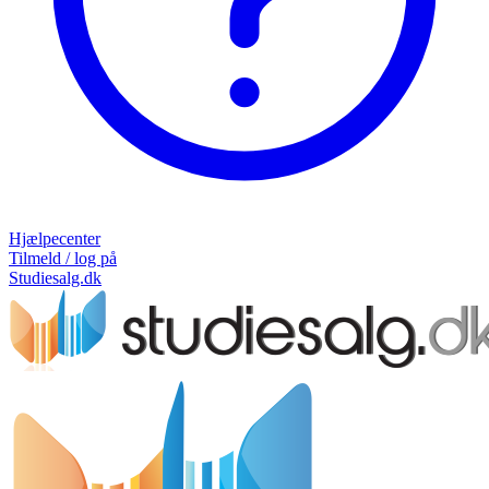
Hjælpecenter
Tilmeld / log på
Studiesalg.dk