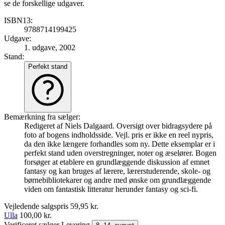
se de forskellige udgaver.
ISBN13:
9788714199425
Udgave:
1. udgave, 2002
Stand:
Perfekt stand
Bemærkning fra sælger:
Redigeret af Niels Dalgaard. Oversigt over bidragsydere på
foto af bogens indholdsside. Vejl. pris er ikke en reel nypris,
da den ikke længere forhandles som ny. Dette eksemplar er i
perfekt stand uden overstregninger, noter og æselører. Bogen
forsøger at etablere en grundlæggende diskussion af emnet
fantasy og kan bruges af lærere, lærerstuderende, skole- og
børnebibliotekarer og andre med ønske om grundlæggende
viden om fantastisk litteratur herunder fantasy og sci-fi.
Vejledende salgspris
59,95 kr.
Ulla
100,00 kr.
Verificeret sælger
Levering