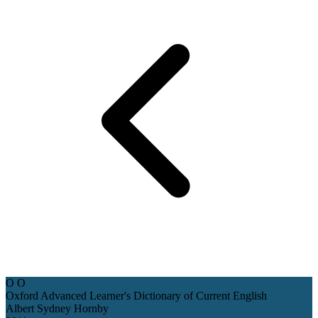
O
O
Oxford Advanced Learner's Dictionary of Current English
Albert Sydney Hornby