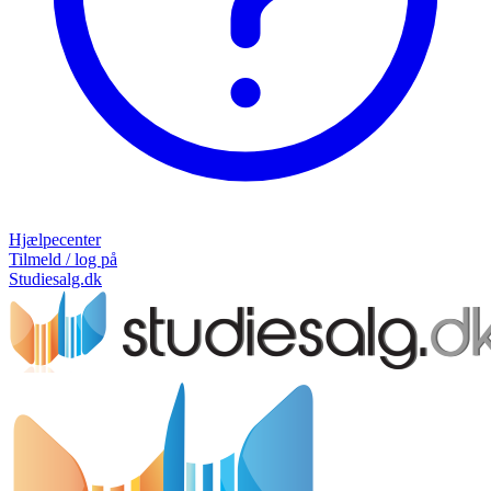
Hjælpecenter
Tilmeld / log på
Studiesalg.dk