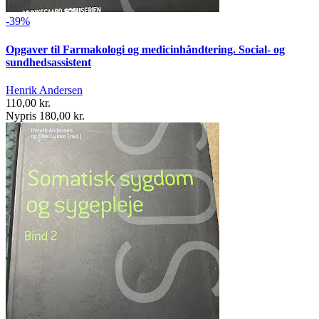
-39%
Opgaver til Farmakologi og medicinhåndtering. Social- og
sundhedsassistent
Henrik Andersen
110,00 kr.
Nypris 180,00 kr.