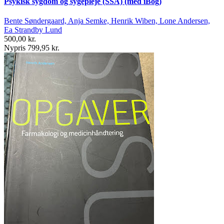
Psykisk sygdom og sygepleje (SSA) (med iBog)
Bente Søndergaard, Anja Semke, Henrik Wiben, Lone Andersen,
Ea Strandby Lund
500,00 kr.
Nypris 799,95 kr.