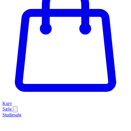
Kurv
Sælg
Studiesalg