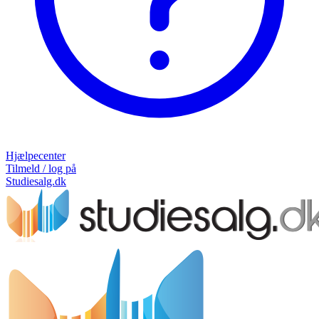
Hjælpecenter
Tilmeld / log på
Studiesalg.dk