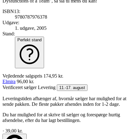
Dysfunctions of a Team", så slå til mens du kan!
ISBN13:
9780787976378
Udgave:
1. udgave, 2005
Stand:
Perfekt stand
Vejledende salgspris
174,95 kr.
Elmira
96,00 kr.
Verificeret sælger
Levering
11.-17. august
Leveringstiden afhænger af, hvornår sælger har mulighed for at
sende pakken. De fleste pakker afsendes inden for 1-2 dage.
Du har mulighed for at skrive til sælger og forespørge hurtig
afsendelse, efter du har lagt bestillingen.
· 39,00 kr.