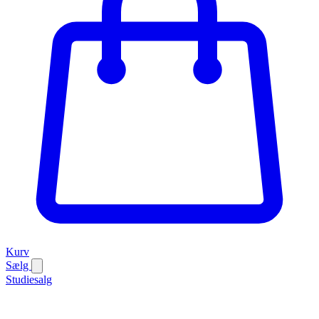
Kurv
Sælg
Studiesalg