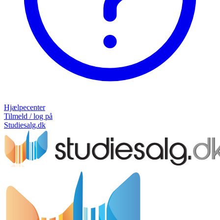
Hjælpecenter
Tilmeld / log på
Studiesalg.dk