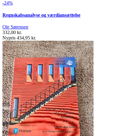
-24%
Regnskabsanalyse og værdiansættelse
Ole Sørensen
332,00 kr.
Nypris 434,95 kr.