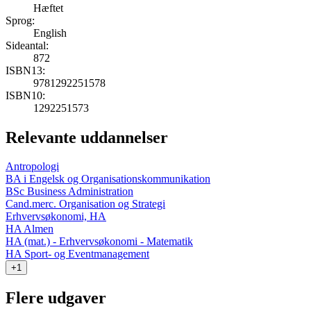
Hæftet
Sprog:
English
Sideantal:
872
ISBN13:
9781292251578
ISBN10:
1292251573
Relevante uddannelser
Antropologi
BA i Engelsk og Organisationskommunikation
BSc Business Administration
Cand.merc. Organisation og Strategi
Erhvervsøkonomi, HA
HA Almen
HA (mat.) - Erhvervsøkonomi - Matematik
HA Sport- og Eventmanagement
+1
Flere udgaver