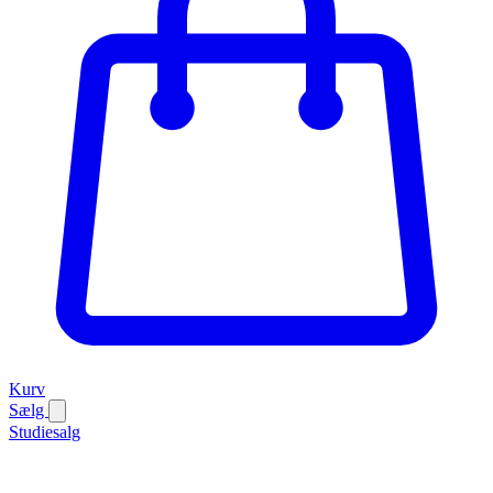
Kurv
Sælg
Studiesalg