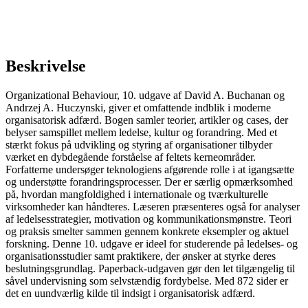
Beskrivelse
Organizational Behaviour, 10. udgave af David A. Buchanan og
Andrzej A. Huczynski, giver et omfattende indblik i moderne
organisatorisk adfærd. Bogen samler teorier, artikler og cases, der
belyser samspillet mellem ledelse, kultur og forandring. Med et
stærkt fokus på udvikling og styring af organisationer tilbyder
værket en dybdegående forståelse af feltets kerneområder.
Forfatterne undersøger teknologiens afgørende rolle i at igangsætte
og understøtte forandringsprocesser. Der er særlig opmærksomhed
på, hvordan mangfoldighed i internationale og tværkulturelle
virksomheder kan håndteres. Læseren præsenteres også for analyser
af ledelsesstrategier, motivation og kommunikationsmønstre. Teori
og praksis smelter sammen gennem konkrete eksempler og aktuel
forskning. Denne 10. udgave er ideel for studerende på ledelses- og
organisationsstudier samt praktikere, der ønsker at styrke deres
beslutningsgrundlag. Paperback-udgaven gør den let tilgængelig til
såvel undervisning som selvstændig fordybelse. Med 872 sider er
det en uundværlig kilde til indsigt i organisatorisk adfærd.