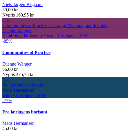
Niels Jørgen Bisgaard
39,00 kr.
Nypris 169,95 kr.
C
C
Communities of Practice
Learning, Meaning, and Identity
Etienne Wenger
Cambridge University Press · 1. udgave, 1999
-85%
Communities of Practice
Etienne Wenger
56,00 kr.
Nypris 375,75 kr.
F
F
Fra læringens horisont
Mads Hermansen
Klim · 1. udgave, 1998
-77%
Fra læringens horisont
Mads Hermansen
45,00 kr.