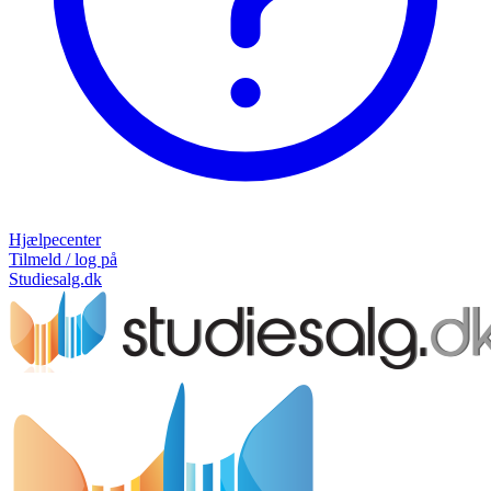
Hjælpecenter
Tilmeld / log på
Studiesalg.dk