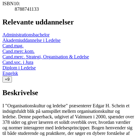
ISBN10:
8788741133
Relevante uddannelser
Administrationsbachelor
Akademiuddannelse i Ledelse
Cand.mag.
Cand.merc.kom.
Cand.merc. Strategi, Organisation & Ledelse
Cand.soc. i Jura
Diplom i Ledelse
Engelsk
+9
Beskrivelse
I "Organisationskultur og ledelse" præsenterer Edgar H. Schein et
indsigtsfuldt blik på samspillet mellem organisationskultur og
ledelse. Denne paperback, udgivet af Valmuen i 2000, spænder over
378 sider og giver læseren et solidt overblik over, hvordan værdier
og normer interagerer med ledelsesprincipper. Bogen henvender sig
til både studerende og praktikere, der søger en dybere forståelse af