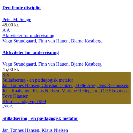
Den femte disciplin
Peter M. Senge
45,00 kr.
A
A
Aktiviteter for undervisning
Vagn Strandgaard, Finn van Hauen, Bjarne Kastberg
Aktiviteter for undervisning
Vagn Strandgaard, Finn van Hauen, Bjarne Kastberg
45,00 kr.
S
S
Stilladsering - en pædagogisk metafor
Jan Tønnes Hansen, Christian Jantzen, Helle Alrø, Jens Rasmussen,
Jens Raahauge, Klaus Nielsen, Mariane Hedegaard, Ole Skovmose,
Tove Klausen
Klim · 1. udgave, 1999
-75%
Stilladsering - en pædagogisk metafor
Jan Tønnes Hansen, Klaus Nielsen