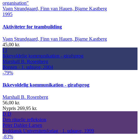
organisation"
Vagn Strandgaard, Finn van Hauen, Bjarne Kastberg
1995
Aktiviteter for teambuilding
Vagn Strandgaard, Finn van Hauen, Bjarne Kastberg
45,00 kr.
I
I
Ikkevoldelig kommunikation - girafsprog
Marshall B. Rosenberg
Borgen · 1. udgave, 2004
-79%
Ikkevoldelig kommunikation - girafsprog
Marshall B. Rosenberg
56,00 kr.
Nypris 269,95 kr.
D
D
Den rituelle refleksion
Peter Dahler-Larsen
Syddansk Universitetsforlag · 1. udgave, 1999
-83%