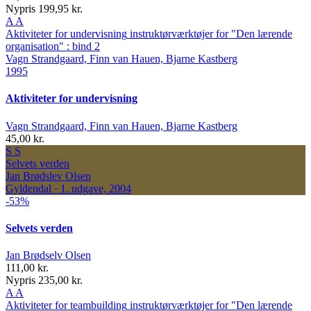
Nypris 199,95 kr.
A
A
Aktiviteter for undervisning
instruktørværktøjer for "Den lærende
organisation" : bind 2
Vagn Strandgaard, Finn van Hauen, Bjarne Kastberg
1995
Aktiviteter for undervisning
Vagn Strandgaard, Finn van Hauen, Bjarne Kastberg
45,00 kr.
S
S
Selvets verden
Jan Brødslev Olsen
Gyldendal · 1. udgave, 2004
-53%
Selvets verden
Jan Brødselv Olsen
111,00 kr.
Nypris 235,00 kr.
A
A
Aktiviteter for teambuilding
instruktørværktøjer for "Den lærende