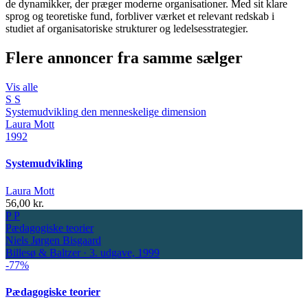
de dynamikker, der præger moderne organisationer. Med sit klare
sprog og teoretiske fund, forbliver værket et relevant redskab i
studiet af organisatoriske strukturer og ledelsesstrategier.
Flere annoncer fra samme sælger
Vis alle
S
S
Systemudvikling
den menneskelige dimension
Laura Mott
1992
Systemudvikling
Laura Mott
56,00 kr.
P
P
Pædagogiske teorier
Niels Jørgen Bisgaard
Billesø & Baltzer · 3. udgave, 1999
-77%
Pædagogiske teorier