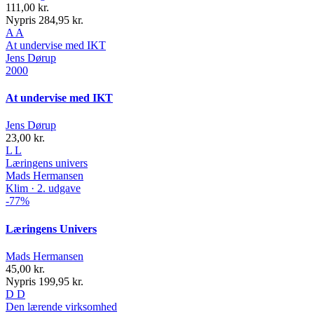
111,00 kr.
Nypris 284,95 kr.
A
A
At undervise med IKT
Jens Dørup
2000
At undervise med IKT
Jens Dørup
23,00 kr.
L
L
Læringens univers
Mads Hermansen
Klim · 2. udgave
-77%
Læringens Univers
Mads Hermansen
45,00 kr.
Nypris 199,95 kr.
D
D
Den lærende virksomhed