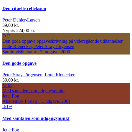
Den rituelle refleksion
Peter Dahler-Larsen
39,00 kr.
Nypris 224,00 kr.
D
D
Den gode opgave
opgaveskrivning på videregående uddannelser
Lotte Rienecker, Peter Stray Jørgensen
Samfundslitteratur · 2. udgave, 2000
Den gode opgave
Peter Stray Jörgensen, Lotte Rienecker
30,00 kr.
M
M
Med samtalen som udgangspunkt
Jette Fog
Akademisk Forlag · 1. udgave, 2001
-61%
Med samtalen som udgangspunkt
Jette Fog