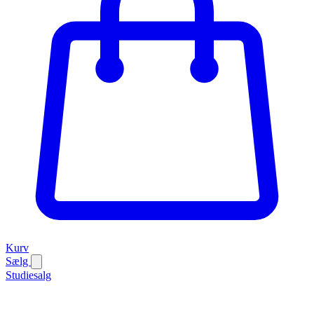
Kurv
Sælg
Studiesalg