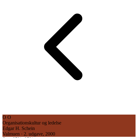
O
O
Organisationskultur og ledelse
Edgar H. Schein
Valmuen · 2. udgave, 2000