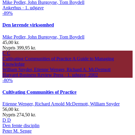
Mike Pedler, John Burgoyne, Tom Boydell
Ankerhus · 1. udgave
-89%
Den lærende virksomhed
Mike Pedler, John Burgoyne, Tom Boydell
45,00 kr.
Nypris 399,95 kr.
C
C
Cultivating Communities of Practice
A Guide to Managing
Knowledge
William Snyder, Etienne Wenger, Richard A. McDermott
Harvard Business Review Press · 1. udgave, 2002
-80%
Cultivating Communities of Practice
Etienne Wenger, Richard Arnold McDermott, William Snyder
56,00 kr.
Nypris 274,50 kr.
D
D
Den femte disciplin
Peter M. Senge