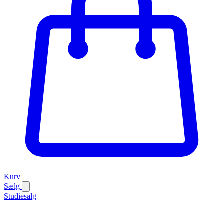
Kurv
Sælg
Studiesalg