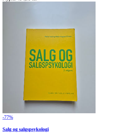
-77%
Salg og salgspsykologi