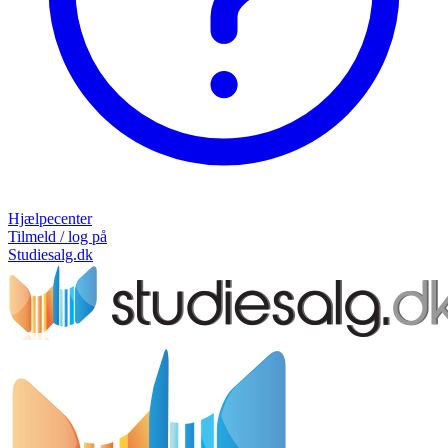
Hjælpecenter
Tilmeld / log på
Studiesalg.dk