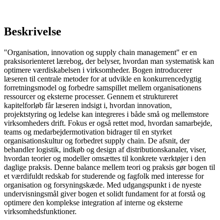
Beskrivelse
"Organisation, innovation og supply chain management" er en
praksisorienteret lærebog, der belyser, hvordan man systematisk kan
optimere værdiskabelsen i virksomheder. Bogen introducerer
læseren til centrale metoder for at udvikle en konkurrencedygtig
forretningsmodel og forbedre samspillet mellem organisationens
ressourcer og eksterne processer. Gennem et struktureret
kapitelforløb får læseren indsigt i, hvordan innovation,
projektstyring og ledelse kan integreres i både små og mellemstore
virksomheders drift. Fokus er også rettet mod, hvordan samarbejde,
teams og medarbejdermotivation bidrager til en styrket
organisationskultur og forbedret supply chain. De afsnit, der
behandler logistik, indkøb og design af distributionskanaler, viser,
hvordan teorier og modeller omsættes til konkrete værktøjer i den
daglige praksis. Denne balance mellem teori og praksis gør bogen til
et værdifuldt redskab for studerende og fagfolk med interesse for
organisation og forsyningskæde. Med udgangspunkt i de nyeste
undervisningsmål giver bogen et solidt fundament for at forstå og
optimere den komplekse integration af interne og eksterne
virksomhedsfunktioner.