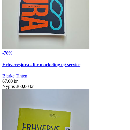
-78%
Erhvervsjura - for marketing og service
Bjarke Tinten
67,00 kr.
Nypris 300,00 kr.