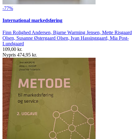
-77%
International markedsføring
Finn Rolighed Andersen, Bjarne Warming Jensen, Mette Risgaard
Olsen, Susanne Østergaard Olsen, Ivan Hassinggaard, Mia Post-
Lundgaard
109,00 kr.
Nypris 474,95 kr.