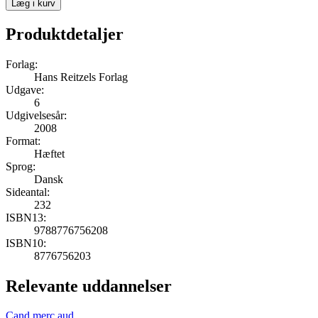
Læg i kurv
Produktdetaljer
Forlag:
Hans Reitzels Forlag
Udgave:
6
Udgivelsesår:
2008
Format:
Hæftet
Sprog:
Dansk
Sideantal:
232
ISBN13:
9788776756208
ISBN10:
8776756203
Relevante uddannelser
Cand.merc.aud.