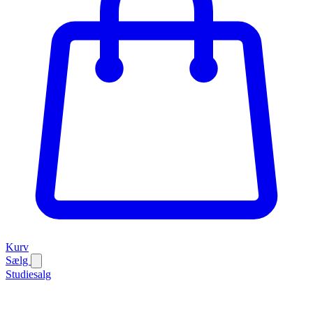
Kurv
Sælg
Studiesalg