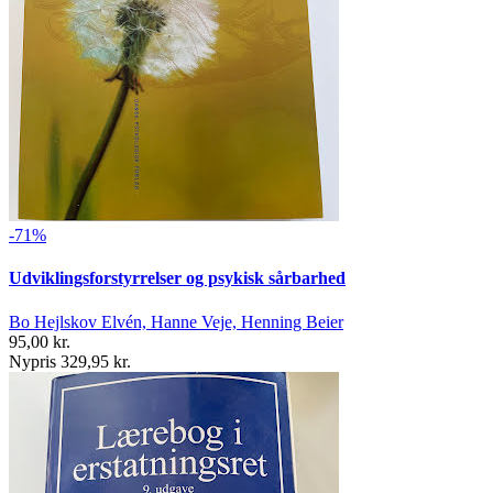
-71%
Udviklingsforstyrrelser og psykisk sårbarhed
Bo Hejlskov Elvén, Hanne Veje, Henning Beier
95,00 kr.
Nypris 329,95 kr.