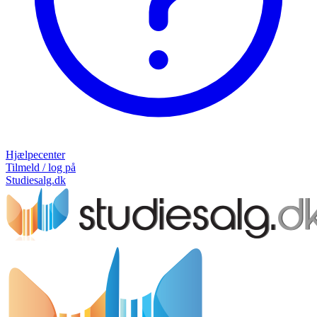
Hjælpecenter
Tilmeld / log på
Studiesalg.dk