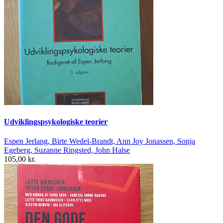
Udviklingspsykologiske teorier
Espen Jerlang, Birte Wedel-Brandt, Ann Joy Jonassen, Sonja
Egeberg, Suzanne Ringsted, John Halse
105,00 kr.