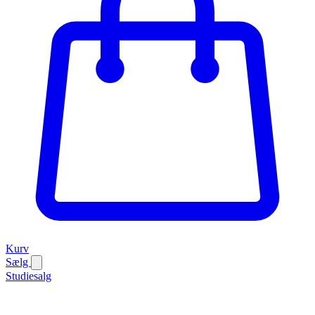
Kurv
Sælg
Studiesalg