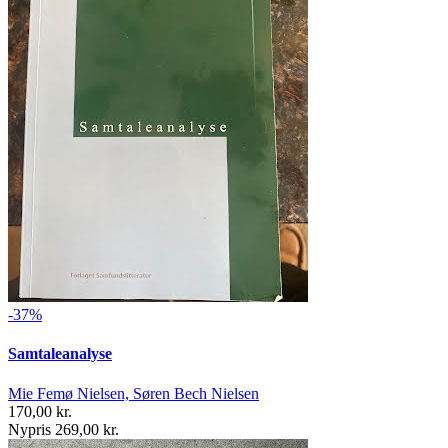
-37%
Samtaleanalyse
Mie Femø Nielsen, Søren Bech Nielsen
170,00 kr.
Nypris 269,00 kr.