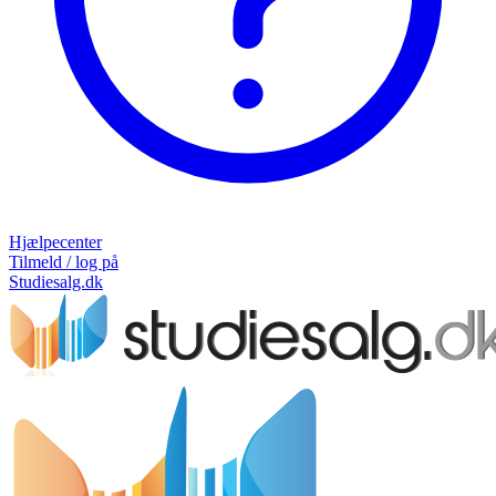
Hjælpecenter
Tilmeld / log på
Studiesalg.dk