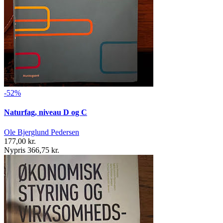
-52%
Naturfag, niveau D og C
Ole Bjerglund Pedersen
177,00 kr.
Nypris 366,75 kr.