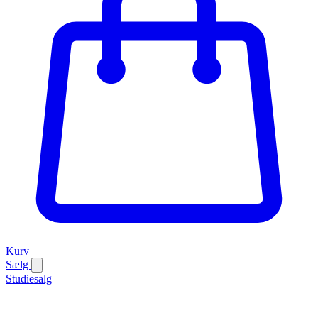
Kurv
Sælg
Studiesalg