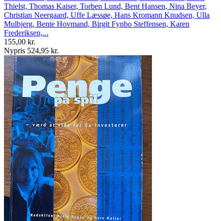
Thielst, Thomas Kaiser, Torben Lund, Bent Hansen, Nina Beyer,
Christian Neergaard, Uffe Læssøe, Hans Kromann Knudsen, Ulla
Mulbjerg, Bente Hovmand, Birgit Fynbo Steffensen, Karen
Frederiksen,...
155,00 kr.
Nypris 524,95 kr.