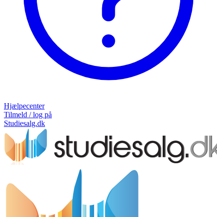
Hjælpecenter
Tilmeld / log på
Studiesalg.dk