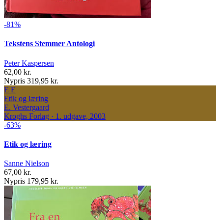
-81%
Tekstens Stemmer Antologi
Peter Kaspersen
62,00 kr.
Nypris 319,95 kr.
E
E
Etik og læring
E. Vestergaard
Kroghs Forlag · 1. udgave, 2003
-63%
Etik og læring
Sanne Nielson
67,00 kr.
Nypris 179,95 kr.