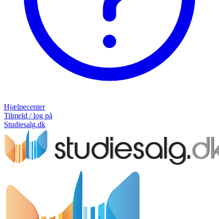
Hjælpecenter
Tilmeld / log på
Studiesalg.dk