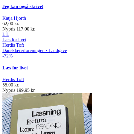
Jeg kan også skrive!
Katja Hjorth
62,00 kr.
Nypris 117,00 kr.
L
L
Læs for livet
Herdis Toft
Dansklærerforeningen · 1. udgave
-72%
Læs for livet
Herdis Toft
55,00 kr.
Nypris 199,95 kr.