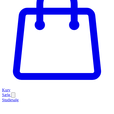
Kurv
Sælg
Studiesalg