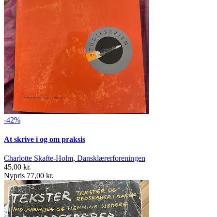
-42%
At skrive i og om praksis
Charlotte Skafte-Holm, Dansklærerforeningen
45,00 kr.
Nypris 77,00 kr.