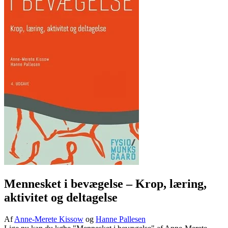
Mennesket i bevægelse
– Krop, læring,
aktivitet og deltagelse
Af
Anne-Merete Kissow
og
Hanne Pallesen