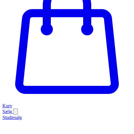
Kurv
Sælg
Studiesalg