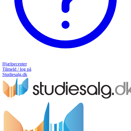
Hjælpecenter
Tilmeld / log på
Studiesalg.dk