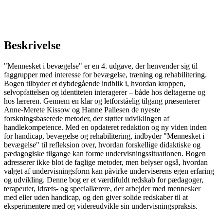
Beskrivelse
"Mennesket i bevægelse" er en 4. udgave, der henvender sig til
faggrupper med interesse for bevægelse, træning og rehabilitering.
Bogen tilbyder et dybdegående indblik i, hvordan kroppen,
selvopfattelsen og identiteten interagerer – både hos deltagerne og
hos læreren. Gennem en klar og letforståelig tilgang præsenterer
Anne-Merete Kissow og Hanne Pallesen de nyeste
forskningsbaserede metoder, der støtter udviklingen af
handlekompetence. Med en opdateret redaktion og ny viden inden
for handicap, bevægelse og rehabilitering, indbyder "Mennesket i
bevægelse" til refleksion over, hvordan forskellige didaktiske og
pædagogiske tilgange kan forme undervisningssituationen. Bogen
adresserer ikke blot de faglige metoder, men belyser også, hvordan
valget af undervisningsform kan påvirke underviserens egen erfaring
og udvikling. Denne bog er et værdifuldt redskab for pædagoger,
terapeuter, idræts- og speciallærere, der arbejder med mennesker
med eller uden handicap, og den giver solide redskaber til at
eksperimentere med og videreudvikle sin undervisningspraksis.