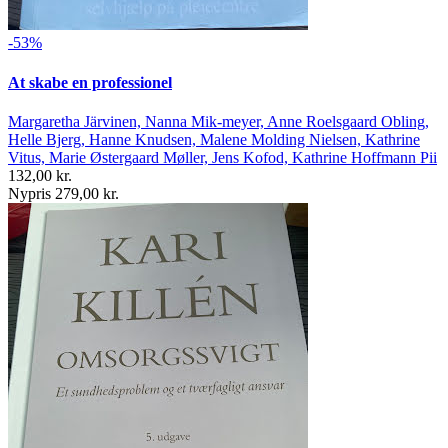
-53%
At skabe en professionel
Margaretha Järvinen, Nanna Mik-meyer, Anne Roelsgaard Obling,
Helle Bjerg, Hanne Knudsen, Malene Molding Nielsen, Kathrine
Vitus, Marie Østergaard Møller, Jens Kofod, Kathrine Hoffmann Pii
132,00 kr.
Nypris 279,00 kr.