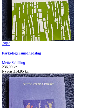
-25%
Psykologi i sundhedsfag
Mette Schilling
236,00 kr.
Nypris 314,95 kr.