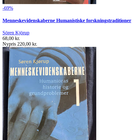
-69%
Menneskevidenskaberne Humanistiske forskningstraditioner
Sören Kjörup
68,00 kr.
Nypris 220,00 kr.