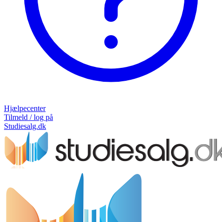
Hjælpecenter
Tilmeld / log på
Studiesalg.dk