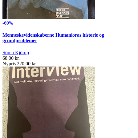
-69%
Menneskevidenskaberne Humanioras historie og
grundproblemer
Sören Kjörup
68,00 kr.
Nypris 220,00 kr.