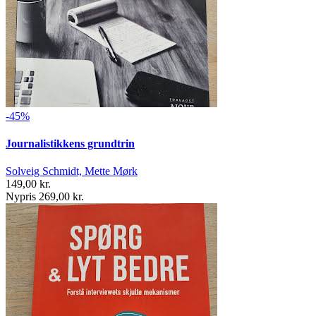
-45%
Journalistikkens grundtrin
Solveig Schmidt, Mette Mørk
149,00 kr.
Nypris 269,00 kr.