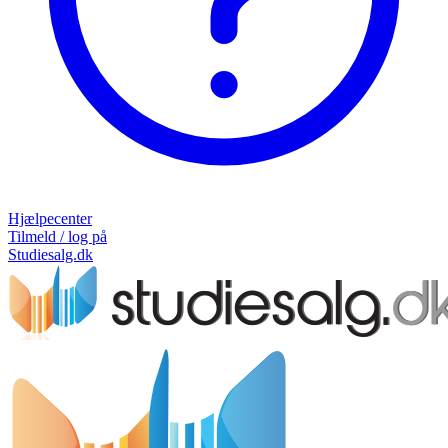
Hjælpecenter
Tilmeld / log på
Studiesalg.dk