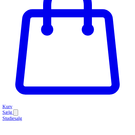
Kurv
Sælg
Studiesalg