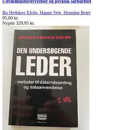
Udviklingsforstyrrelser og psykisk sårbarhed
Bo Hejlskov Elvén, Hanne Veje, Henning Beier
95,00 kr.
Nypris 329,95 kr.