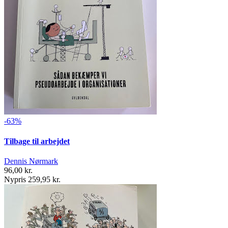
-63%
Tilbage til arbejdet
Dennis Nørmark
96,00 kr.
Nypris 259,95 kr.