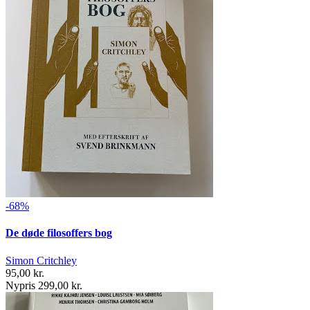
-68%
De døde filosoffers bog
Simon Critchley
95,00 kr.
Nypris 299,00 kr.