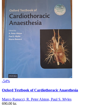
-54%
Oxford Textbook of Cardiothoracic Anaesthesia
Marco Ranucci, R. Peter Alston, Paul S. Myles
690,00 kr.