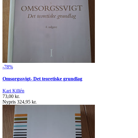
-78%
Omsorgssvigt- Det teoretiske grundlag
Kari Killén
73,00 kr.
Nypris 324,95 kr.