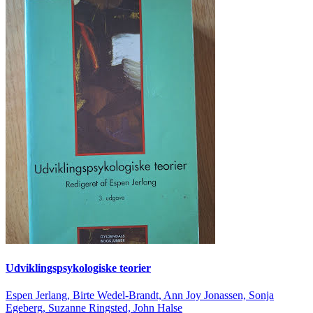
Udviklingspsykologiske teorier
Espen Jerlang, Birte Wedel-Brandt, Ann Joy Jonassen, Sonja
Egeberg, Suzanne Ringsted, John Halse