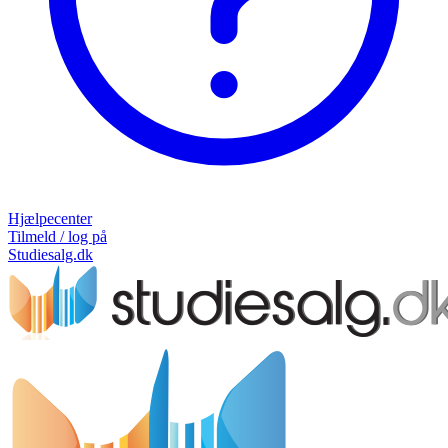
Hjælpecenter
Tilmeld / log på
Studiesalg.dk