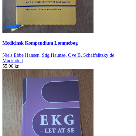
Medicinsk Kompendium Lommebog
Niels Ebbe Hansen, Stig Haunsø, Ove B. Schaffalitzky de
Muckadell
55,00 kr.