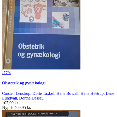
-77%
Obstetrik og gynækologi
Carsten Lenstrup, Dorte Taxbøl, Helle Bowall, Helle Høstrup, Lene
Lundvall, Dorthe Dessau
107,00 kr.
Nypris 469,95 kr.