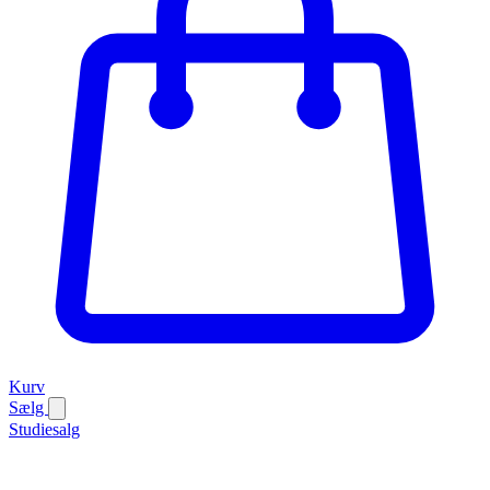
Kurv
Sælg
Studiesalg