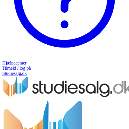
Hjælpecenter
Tilmeld / log på
Studiesalg.dk