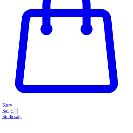
Kurv
Sælg
Studiesalg