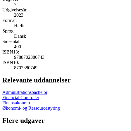
7
Udgivelsesår:
2023
Format:
Hæftet
Sprog:
Dansk
Sideantal:
400
ISBN13:
9788702380743
ISBN10:
8702380749
Relevante uddannelser
Administrationsbachelor
Financial Controller
Finansøkonom
Økonomi- og Ressourcestyring
Flere udgaver