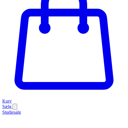
Kurv
Sælg
Studiesalg