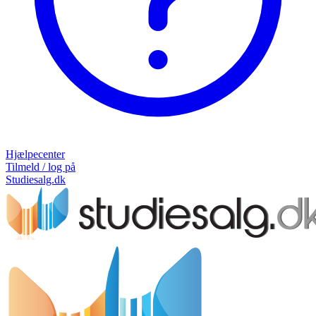
Hjælpecenter
Tilmeld / log på
Studiesalg.dk