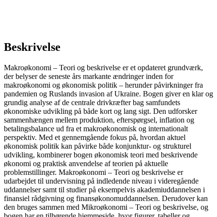
Beskrivelse
Makroøkonomi – Teori og beskrivelse er et opdateret grundværk,
der belyser de seneste års markante ændringer inden for
makroøkonomi og økonomisk politik – herunder påvirkninger fra
pandemien og Ruslands invasion af Ukraine. Bogen giver en klar og
grundig analyse af de centrale drivkræfter bag samfundets
økonomiske udvikling på både kort og lang sigt. Den udforsker
sammenhængen mellem produktion, efterspørgsel, inflation og
betalingsbalance ud fra et makroøkonomisk og internationalt
perspektiv. Med et gennemgående fokus på, hvordan aktuel
økonomisk politik kan påvirke både konjunktur- og strukturel
udvikling, kombinerer bogen økonomisk teori med beskrivende
økonomi og praktisk anvendelse af teorien på aktuelle
problemstillinger. Makroøkonomi – Teori og beskrivelse er
udarbejdet til undervisning på indledende niveau i videregående
uddannelser samt til studier på eksempelvis akademiuddannelsen i
finansiel rådgivning og finansøkonomuddannelsen. Derudover kan
den bruges sammen med Mikroøkonomi – Teori og beskrivelse, og
bogen har en tilhørende hjemmeside, hvor figurer, tabeller og