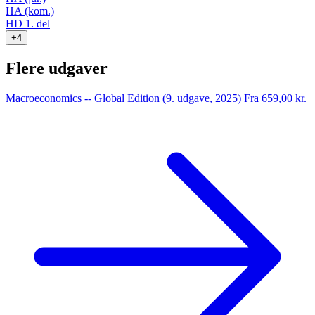
HA (kom.)
HD 1. del
+4
Flere udgaver
Macroeconomics -- Global Edition (9. udgave, 2025)
Fra 659,00 kr.