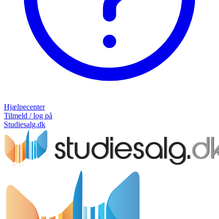
Hjælpecenter
Tilmeld / log på
Studiesalg.dk