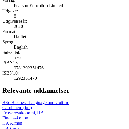
Forlag:
Pearson Education Limited
Udgave:
8
Udgivelsesår:
2020
Format:
Hæftet
Sprog:
English
Sideantal:
576
ISBN13:
9781292351476
ISBN10:
1292351470
Relevante uddannelser
BSc Business Language and Culture
Cand.merc.(jur.)
Erhvervsøkonomi, HA
Finansøkonom
HA Almen
HA (jur.)