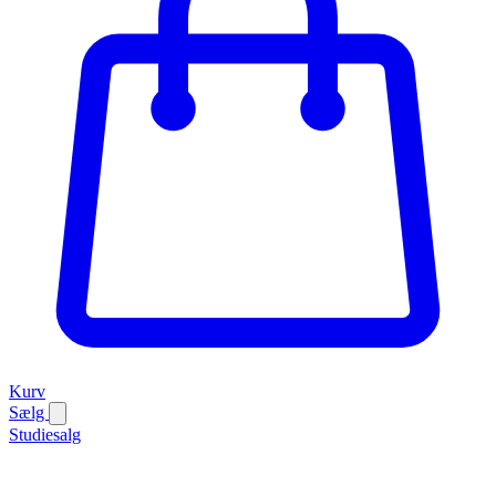
Kurv
Sælg
Studiesalg