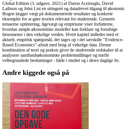
Global Edition (3. udgave, 2021) af Daron Acemoglu, David
Laibson og John List en stringent og datadrevet tilgang til økonomi.
Bogen lægger vægt på dokumenterede resultater og konkrete
eksempler for at gøre teorien relevant for studerende. Gennem
temaerne optimering, ligevægt og empirisme viser forfatterne,
hvordan simple økonomiske modeller kan forklare og forudsige
fænomener i den virkelige verden. Hvert kapitel indleder med et
aktuelt, empirisk spørgsmål, der tages op i det særskilte "Evidence-
Based Economics"-afsnit med brug af virkelige data. Denne
kombination af teori og praksis giver de studerende redskaber til at
analysere samfundsøkonomiske problemstillinger og træffe
velbegrundede beslutninger - både i studiet og i deres daglige liv.
Andre kiggede også på