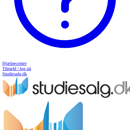
Hjælpecenter
Tilmeld / log på
Studiesalg.dk