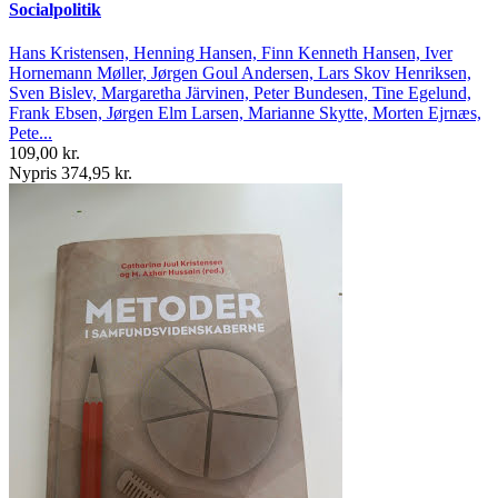
Socialpolitik
Hans Kristensen, Henning Hansen, Finn Kenneth Hansen, Iver
Hornemann Møller, Jørgen Goul Andersen, Lars Skov Henriksen,
Sven Bislev, Margaretha Järvinen, Peter Bundesen, Tine Egelund,
Frank Ebsen, Jørgen Elm Larsen, Marianne Skytte, Morten Ejrnæs,
Pete...
109,00 kr.
Nypris 374,95 kr.