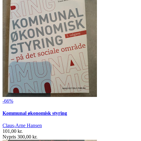
-66%
Kommunal økonomisk styring
Claus-Arne Hansen
101,00 kr.
Nypris 300,00 kr.