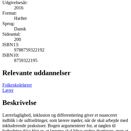
Udgivelsesår:
2016
Format:
Hæftet
Sprog:
Dansk
Sideantal:
200
ISBN13:
9788759322192
ISBN10:
8759322195
Relevante uddannelser
Folkeskolelærer
Lærer
Beskrivelse
Lærerfaglighed, inklusion og differentiering giver et nuanceret
indblik i de udfordringer, som lærere møder, når de skal arbejde med
inkluderende praksisser. Bogen argumenterer for, at nøglen til
forbedring ikke blot er, at lærerne skal blive endnu dygtigere, men at