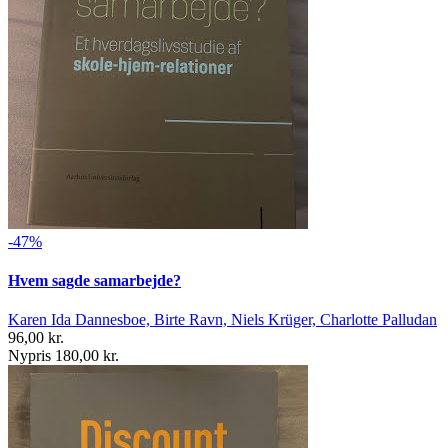
-47%
Hvem sagde samarbejde?
Karen Ida Dannesboe, Birte Ravn, Niels Krüger, Charlotte Palludan
96,00 kr.
Nypris 180,00 kr.