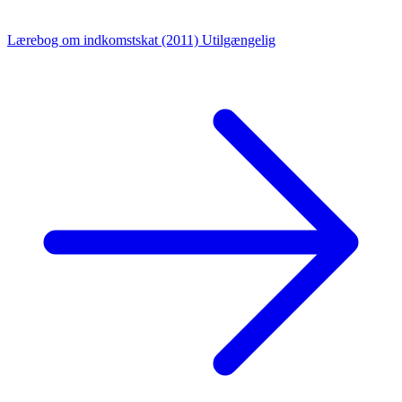
Lærebog om indkomstskat (2011)
Utilgængelig