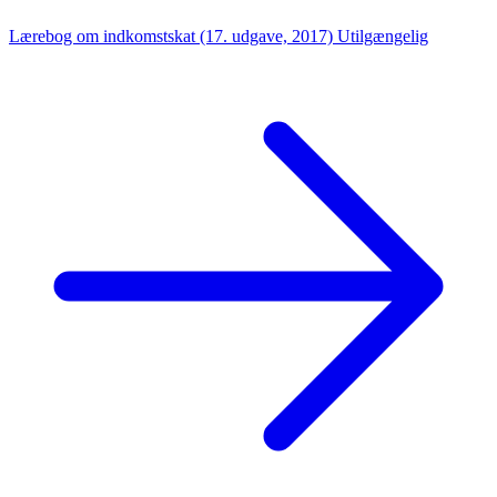
Lærebog om indkomstskat (17. udgave, 2017)
Utilgængelig