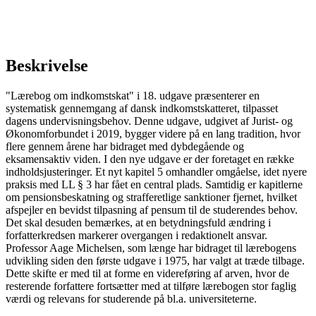
Beskrivelse
"Lærebog om indkomstskat" i 18. udgave præsenterer en
systematisk gennemgang af dansk indkomstskatteret, tilpasset
dagens undervisningsbehov. Denne udgave, udgivet af Jurist- og
Økonomforbundet i 2019, bygger videre på en lang tradition, hvor
flere gennem årene har bidraget med dybdegående og
eksamensaktiv viden. I den nye udgave er der foretaget en række
indholdsjusteringer. Et nyt kapitel 5 omhandler omgåelse, idet nyere
praksis med LL § 3 har fået en central plads. Samtidig er kapitlerne
om pensionsbeskatning og strafferetlige sanktioner fjernet, hvilket
afspejler en bevidst tilpasning af pensum til de studerendes behov.
Det skal desuden bemærkes, at en betydningsfuld ændring i
forfatterkredsen markerer overgangen i redaktionelt ansvar.
Professor Aage Michelsen, som længe har bidraget til lærebogens
udvikling siden den første udgave i 1975, har valgt at træde tilbage.
Dette skifte er med til at forme en videreføring af arven, hvor de
resterende forfattere fortsætter med at tilføre lærebogen stor faglig
værdi og relevans for studerende på bl.a. universiteterne.