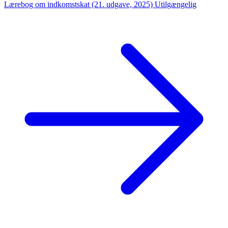
Lærebog om indkomstskat (21. udgave, 2025)
Utilgængelig