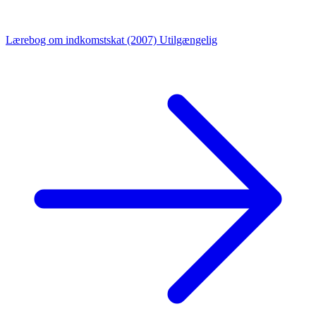
Lærebog om indkomstskat (2007)
Utilgængelig