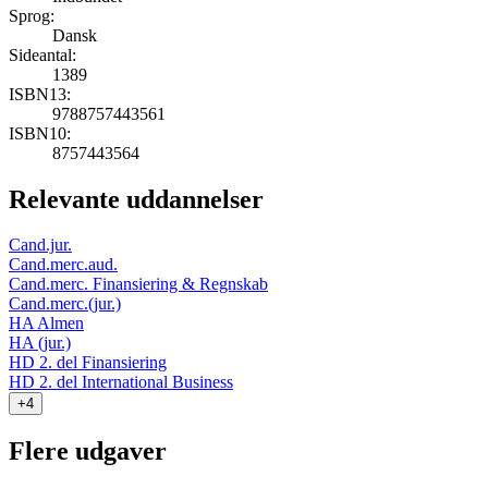
Sprog:
Dansk
Sideantal:
1389
ISBN13:
9788757443561
ISBN10:
8757443564
Relevante uddannelser
Cand.jur.
Cand.merc.aud.
Cand.merc. Finansiering & Regnskab
Cand.merc.(jur.)
HA Almen
HA (jur.)
HD 2. del Finansiering
HD 2. del International Business
+4
Flere udgaver