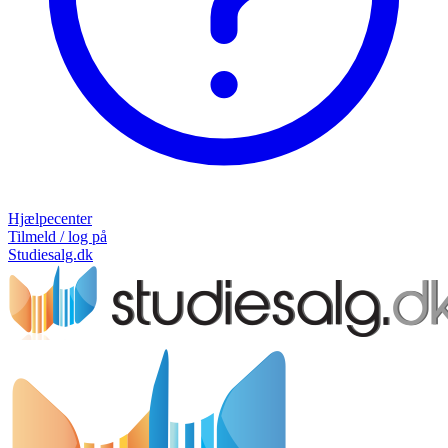
Hjælpecenter
Tilmeld / log på
Studiesalg.dk