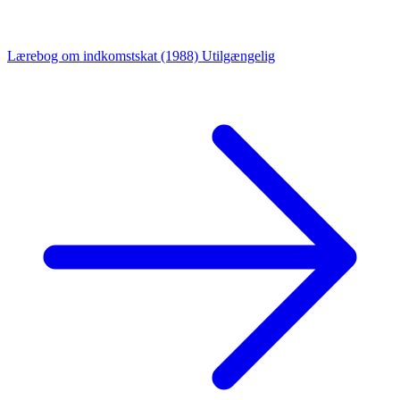
Lærebog om indkomstskat (1988)
Utilgængelig