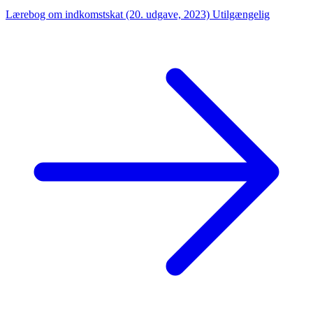
Lærebog om indkomstskat (20. udgave, 2023)
Utilgængelig