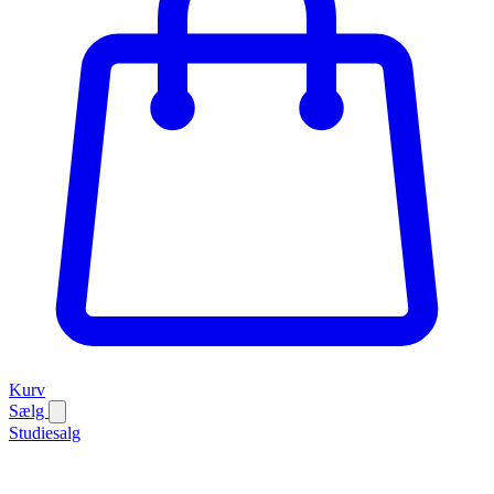
Kurv
Sælg
Studiesalg