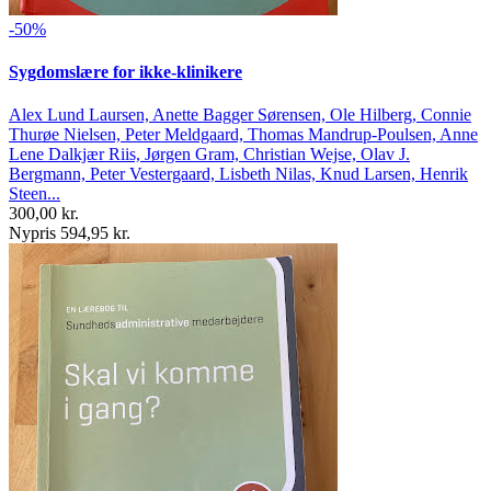
-50%
Sygdomslære for ikke-klinikere
Alex Lund Laursen, Anette Bagger Sørensen, Ole Hilberg, Connie
Thurøe Nielsen, Peter Meldgaard, Thomas Mandrup-Poulsen, Anne
Lene Dalkjær Riis, Jørgen Gram, Christian Wejse, Olav J.
Bergmann, Peter Vestergaard, Lisbeth Nilas, Knud Larsen, Henrik
Steen...
300,00 kr.
Nypris 594,95 kr.