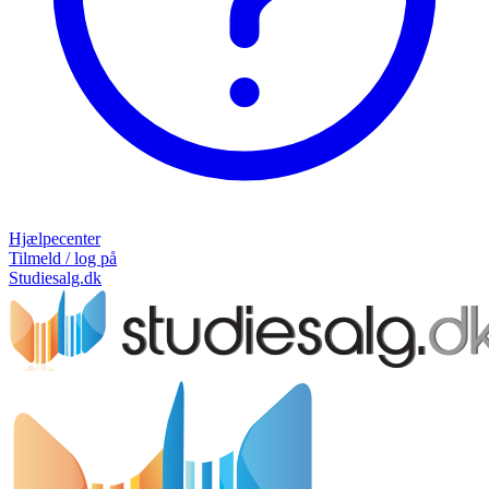
Hjælpecenter
Tilmeld / log på
Studiesalg.dk