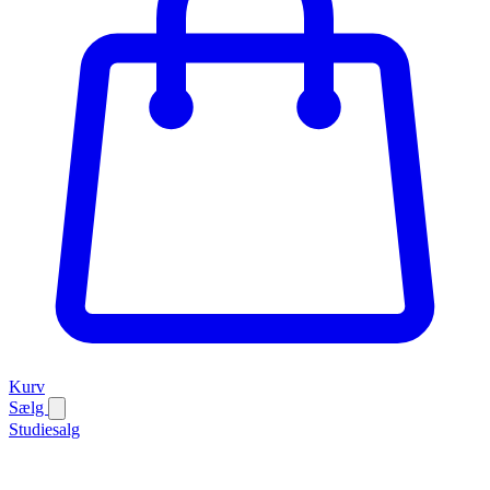
Kurv
Sælg
Studiesalg