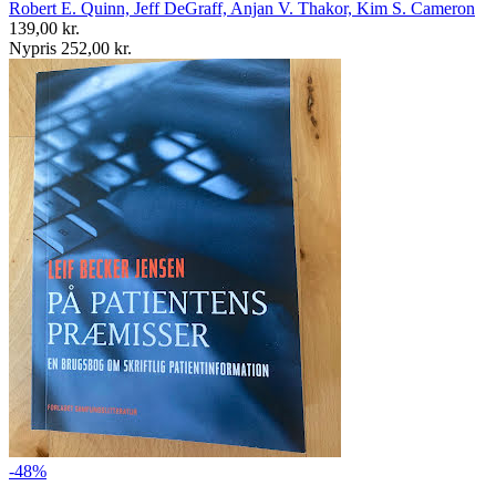
Robert E. Quinn, Jeff DeGraff, Anjan V. Thakor, Kim S. Cameron
139,00 kr.
Nypris 252,00 kr.
-48%