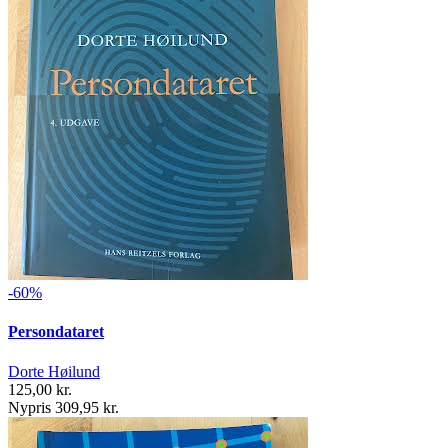
-60%
Persondataret
Dorte Høilund
125,00 kr.
Nypris 309,95 kr.