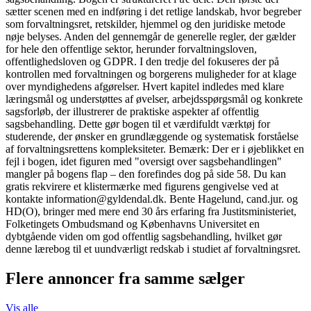
sætter scenen med en indføring i det retlige landskab, hvor begreber
som forvaltningsret, retskilder, hjemmel og den juridiske metode
nøje belyses. Anden del gennemgår de generelle regler, der gælder
for hele den offentlige sektor, herunder forvaltningsloven,
offentlighedsloven og GDPR. I den tredje del fokuseres der på
kontrollen med forvaltningen og borgerens muligheder for at klage
over myndighedens afgørelser. Hvert kapitel indledes med klare
læringsmål og understøttes af øvelser, arbejdsspørgsmål og konkrete
sagsforløb, der illustrerer de praktiske aspekter af offentlig
sagsbehandling. Dette gør bogen til et værdifuldt værktøj for
studerende, der ønsker en grundlæggende og systematisk forståelse
af forvaltningsrettens kompleksiteter. Bemærk: Der er i øjeblikket en
fejl i bogen, idet figuren med "oversigt over sagsbehandlingen"
mangler på bogens flap – den forefindes dog på side 58. Du kan
gratis rekvirere et klistermærke med figurens gengivelse ved at
kontakte
information@gyldendal.dk
. Bente Hagelund, cand.jur. og
HD(O), bringer med mere end 30 års erfaring fra Justitsministeriet,
Folketingets Ombudsmand og Københavns Universitet en
dybtgående viden om god offentlig sagsbehandling, hvilket gør
denne lærebog til et uundværligt redskab i studiet af forvaltningsret.
Flere annoncer fra samme sælger
Vis alle