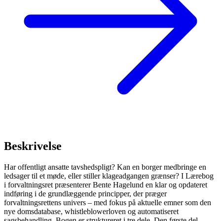
Beskrivelse
Har offentligt ansatte tavshedspligt? Kan en borger medbringe en
ledsager til et møde, eller stiller klageadgangen grænser? I Lærebog
i forvaltningsret præsenterer Bente Hagelund en klar og opdateret
indføring i de grundlæggende principper, der præger
forvaltningsrettens univers – med fokus på aktuelle emner som den
nye domsdatabase, whistleblowerloven og automatiseret
sagsbehandling. Bogen er struktureret i tre dele. Den første del